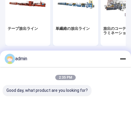
テープ放出ライン
単繊維の放出ライン
放出のコーティ
ラミネーション
admin
Desktop Site
ホーム
企業情報
お問い合わせ
Privacy Policy
地図
品質
テープ放出ライン
中国工場.Copyright © 2026 CHANGZHOU
2:35 PM
UNITED WIN PACK CO.,LTD. All Rights Reserved.
Good day, what product are you looking for?
家
プロダクト
ビデオ