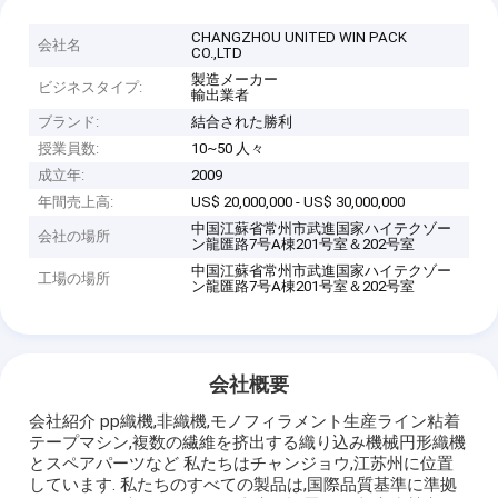
CHANGZHOU UNITED WIN PACK
会社名
CO.,LTD
製造メーカー
ビジネスタイプ:
輸出業者
ブランド:
結合された勝利
授業員数:
10~50 人々
成立年:
2009
年間売上高:
US$ 20,000,000 - US$ 30,000,000
中国江蘇省常州市武進国家ハイテクゾー
会社の場所
ン龍匯路7号A棟201号室＆202号室
中国江蘇省常州市武進国家ハイテクゾー
工場の場所
ン龍匯路7号A棟201号室＆202号室
会社概要
会社紹介 pp織機,非織機,モノフィラメント生産ライン粘着
テープマシン,複数の繊維を挤出する織り込み機械円形織機
とスペアパーツなど 私たちはチャンジョウ,江苏州に位置
しています. 私たちのすべての製品は,国際品質基準に準拠