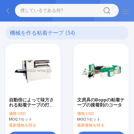
機械を作る粘着テープ
(54)
自動倍によって味方さ
文房具のBoppの粘着テ
れる粘着テープの打抜
ープの接着剤のコータ
き機の製造業者
価格:
USD
価格:
USD
MOQ:
1セット
MOQ:
1セット
最新価格を得る
最新価格を得る