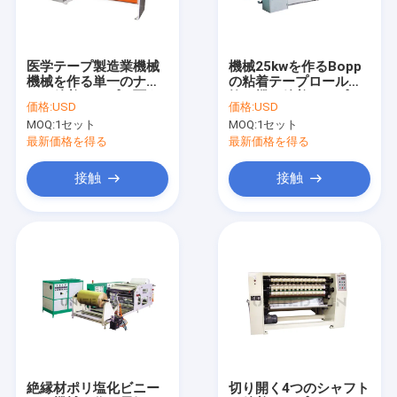
私達について
工場旅行
医学テープ製造業機械
機械25kwを作るBopp
機械を作る単一のナイ
の粘着テープロール打
品質管理
フの粘着テープを覆う
抜き機の粘着テープ
価格:
USD
価格:
USD
包帯
MOQ:
1セット
MOQ:
1セット
私達に連絡しなさい
最新価格を得る
最新価格を得る
ニュース
接触
接触
場合
引用を要求しなさい
テープ放出ライン
単繊維の放出ライン
絶縁材ポリ塩化ビニー
切り開く4つのシャフト