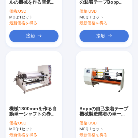
ルの機械を作る電気熱
の粘着テープBopp
放出のコーティングのラミネーション ライン
い溶解の粘着テープ
Tape/PETテープのた
価格:
USD
価格:
USD
めの機械を作る
MOQ:
円の織機機械
1セット
MOQ:
1セット
最新価格を得る
最新価格を得る
機械を作るFIBC袋
接触
接触
人工的な草の生産ライン
円の織機の予備品
機械を作る防水シート
自動切断およびミシン
編まれた袋Flexoの印字機
機械1300mmを作る自
Boppの自己接着テープ
油圧梱包の出版物機械
動単一シャフトの巻き
機械製造業者の単一の
戻す打抜き機の粘着テ
ナイフ二重シャフトの
価格:
USD
価格:
USD
ープロール
打抜き機
機械を作る粘着テープ
MOQ:
1セット
MOQ:
1セット
最新価格を得る
最新価格を得る