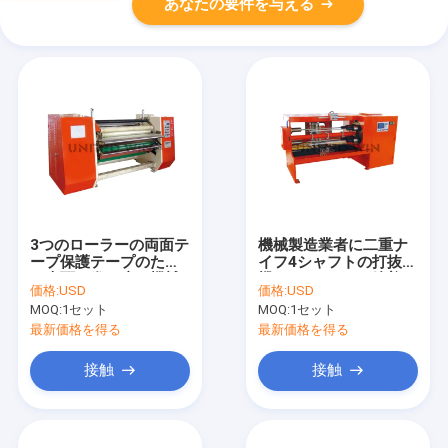
あなたの要件を与える
3つのローラーの両面テ
機械製造業者に二重ナ
ープ保護テープのため
イフ4シャフトの打抜き
の表面の巻き戻す機械
機をするBoppの粘着テ
価格:
USD
価格:
USD
ープ
MOQ:
1セット
MOQ:
1セット
最新価格を得る
最新価格を得る
接触
接触