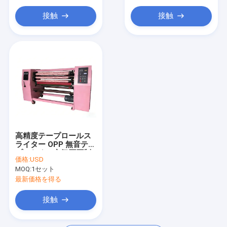
ヤーンの押出機機械
接触
接触
機械をねじるヤーン
機械を作るパッキング ベルト
プラスチック純放出ライン
真空の凍結乾燥器
包装機械装置
高精度テープロールス
ライター OPP 無音テー
プのための空気圧圧制
価格:
USD
御
MOQ:
1セット
最新価格を得る
接触