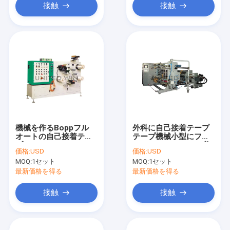
接触
接触
機械を作るBoppフル
外科に自己接着テープ
オートの自己接着テー
テープ機械小型にフル
プ
オートにBoppテープ切
価格:
USD
価格:
USD
り開くこと
MOQ:
1セット
MOQ:
1セット
最新価格を得る
最新価格を得る
接触
接触