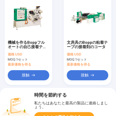
機械を作るBoppフル
文房具のBoppの粘着テ
オートの自己接着テー
ープの接着剤のコータ
プ
価格:
USD
価格:
USD
MOQ:
1セット
MOQ:
1セット
最新価格を得る
最新価格を得る
接触
接触
時間を節約する
私たちはあなたと最高の製品に連絡しまし
ょう。