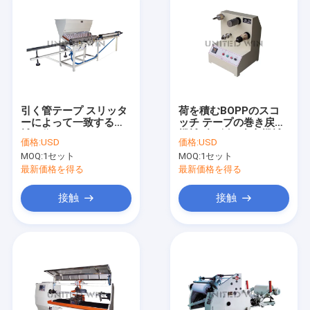
引く管テープ スリッタ
荷を積むBOPPのスコ
ーによって一致する機
ッチ テープの巻き戻す
械を作る
機械ずき紙の中心機械
価格:
USD
価格:
USD
の荷を下す
MOQ:
1セット
MOQ:
1セット
最新価格を得る
最新価格を得る
接触
接触
家
プロダクト
ビデオ