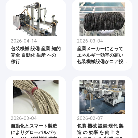
2026-04-14
2026-03-04
包装機械 設備 産業 知的
産業メーカーにとって
完全 自動化 生産 への
エネルギー効率の高い
移行
包装機械設備がコア投
資に
2026-03-04
2026-02-07
自動化とスマート製造
包装 機械 設備:現代 製
によりグローバルパッ
造 の 効率 を 向上 さ