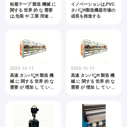
粘着テープ 製造 機械 に
イノベーションは,PVC
関する 世界 的 な 需要
タパੂਲ製造機器市場の
は,包装 や 工業 用途 で
成長を推進する
増加 し て い ます
2025-12-11
2025-12-11
高速 タンパੂਲ 製造 機
高速 タンパੂਲ 製造 機
械 に 関する 世界 的 な
械 に 関する 世界 的 な
需要 が 増加 し て い ま
需要 が 増加 し て い ま
す
す
家
会社紹介
プロダクト
pp織機,非織機,モノフィラメント生産ライン粘着テープマシン,複
数の繊維を挤出する織り込み機械円形織機とスペアパーツなど
ビデオ
私たちはチャンジョウ,江苏州に位置しています. 私たちのすべて