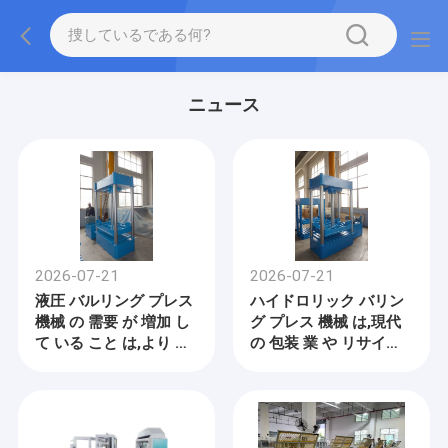
ニュース
2026-07-21
2026-07-21
液圧 バルリング プレス
ハイドロリック バリン
機械 の 需要 が 増加 し
グ プレス 機械 は,現代
て いる こと は,より 賢
の 包装 業 や リサイク
明 な 材料 処理 ソリュ
ル 業 の 効率 を 向上 さ
ーション を 支持 し て
せる
い ます