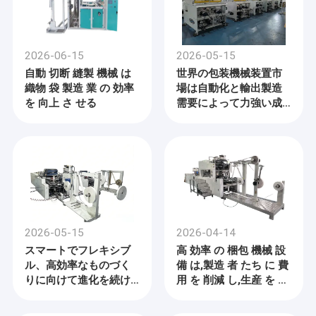
2026-06-15
2026-05-15
自動 切断 縫製 機械 は
世界の包装機械装置市
織物 袋 製造 業 の 効率
場は自動化と輸出製造
を 向上 さ せる
需要によって力強い成
長を遂げる
2026-05-15
2026-04-14
スマートでフレキシブ
高 効率 の 梱包 機械 設
ル、高効率なものづく
備 は,製造 者 たち に 費
りに向けて進化を続け
用 を 削減 し,生産 を 向
る包装機械装置
上 さ せる よう 助け て
い ます