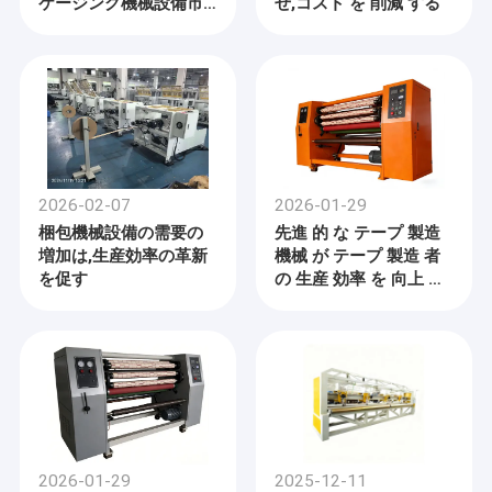
ケージング機械設備市
せ,コスト を 削減 する
場が拡大
2026-02-07
2026-01-29
梱包機械設備の需要の
先進 的 な テープ 製造
増加は,生産効率の革新
機械 が テープ 製造 者
を促す
の 生産 効率 を 向上 さ
せる 方法
2026-01-29
2025-12-11