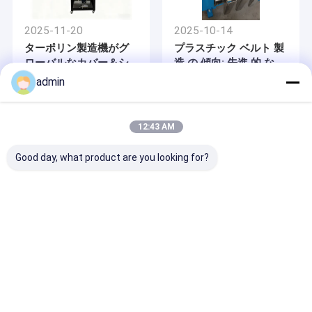
の製品は,国際品質基準に準拠しています. 地元のサービス支店を
私達について
設置して,顧客賞賛率は100%に達しました.市場での70%以上.
設備が備わっており,生産のあらゆる段階において優れた品質管理
2025-11-20
2025-10-14
が実施されており,顧客満足を保証できます.
工場旅行
ターポリン製造機がグ
プラスチック ベルト 製
私たちの販売ネットワークは,世界中の60以上の国や地域をカバー
ローバルなカバー＆シ
造 の 傾向: 先進 的 な
しています. 私たちのチームは,エリートと成功した関係を築くこ
品質管理
ェルター市場を変革
梱包 ベルト 製造 機械
とを楽しみにしています.
admin
品質保証とサービスコミットメント
私達に連絡しなさい
12:43 AM
1品質保証
ニュース
当社は製品品質の保証の基礎として3つの条件をとることができ
る. 人材品質,設計・製造・プロセスレベル,厳格な品質保証システ
Good day, what product are you looking for?
場合
ム.
1) スタッフの質
引用を要求しなさい
2025-10-14
2022-12-14
同社は,スタッフの質向上に大きな重点を置いています.同社は,高
レベルのプラスチック機械設計エリートと経営人材を持っていま
パッキングベルト製造
ミキサーの温度はフラ
す.前線操作者は熟練した技術者ですまた,同社は,彼らのスキルを
機械は,工業包装の効率
ットヤーンの品質に影
常に向上させるため,連発的に彼らを訓練しています.このような高
を向上させる
響しますか?
レベルのデザイナーと熟練した生産技術者は,製品の品質を確保す
テープ放出ライン
るための基礎を築いています.
単繊維の放出ライン
2) 設計,製造,プロセスレベル
Desktop Site
ホーム
企業情報
お問い合わせ
会社は従業員の質,特に技術の更新と製造技術の改善に大きな重要