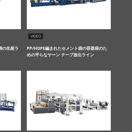
綿の生産ラ
PP/HDPE編まれたセメント袋の容器袋のた
3つの網袋
めの平らなヤーン テープ放出ライン
着テープの