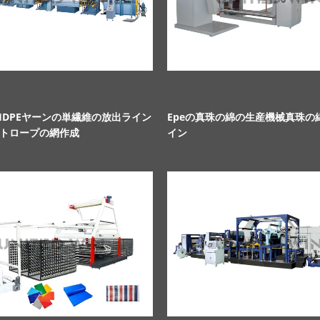
のHDPEヤーンの単繊維の放出ライン
Epeの真珠の綿の生産機械真珠の
トロープの網作成
イン