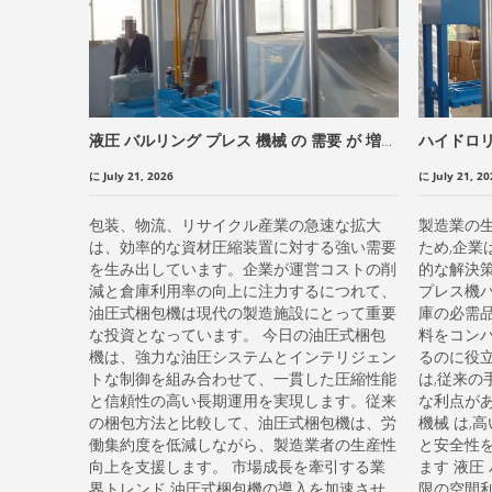
液圧 バルリング プレス 機械 の 需要 が 増加
ハイドロリ
し て いる こと は,より 賢明 な 材料 処理 ソ
代 の 包装
に July 21, 2026
に July 21, 20
リューション を 支持 し て い ます
上 さ せる
包装、物流、リサイクル産業の急速な拡大
製造業の
は、効率的な資材圧縮装置に対する強い需要
ため,企業
を生み出しています。企業が運営コストの削
的な解決
減と倉庫利用率の向上に注力するにつれて、
プレス機パ
油圧式梱包機は現代の製造施設にとって重要
庫の必需品
な投資となっています。 今日の油圧式梱包
料をコン
機は、強力な油圧システムとインテリジェン
るのに役立
トな制御を組み合わせて、一貫した圧縮性能
は,従来
と信頼性の高い長期運用を実現します。従来
な利点があ
の梱包方法と比較して、油圧式梱包機は、労
機械 は,
働集約度を低減しながら、製造業者の生産性
と安全性
向上を支援します。 市場成長を牽引する業
ます 液圧
界トレンド 油圧式梱包機の導入を加速させ
限の空間