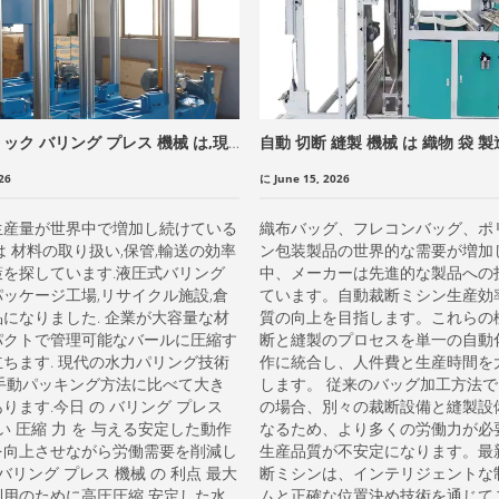
ック バリング プレス 機械 は,現
自動 切断 縫製 機械 は 織物 袋 製
 業 や リサイクル 業 の 効率 を 向
率 を 向上 さ せる
26
に June 15, 2026
生産量が世界中で増加し続けている
織布バッグ、フレコンバッグ、ポ
は 材料の取り扱い,保管,輸送の効率
ン包装製品の世界的な需要が増加
策を探しています.液圧式バリング
中、メーカーは先進的な製品への
ッケージ工場,リサイクル施設,倉
ています。自動裁断ミシン生産効
になりました. 企業が大容量な材
質の向上を目指します。これらの
パクトで管理可能なバールに圧縮す
断と縫製のプロセスを単一の自動
ちます. 現代の水力パリング技術
作に統合し、人件費と生産時間を
の手動パッキング方法に比べて大き
します。 従来のバッグ加工方法
ります.今日 の バリング プレス
の場合、別々の裁断設備と縫製設
高い 圧縮 力 を 与える安定した動作
なるため、より多くの労働力が必
を向上させながら労働需要を削減し
生産品質が不安定になります。最
 バリング プレス 機械 の 利点 最大
断ミシンは、インテリジェントな
利用のために高圧圧縮 安定した水
ムと正確な位置決め技術を通じて