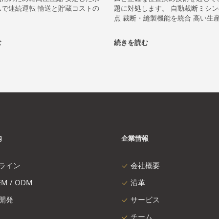
ムで連続運転 輸送と貯蔵コストの
題に対処します。 自動裁断ミシ
点 裁断・縫製機能を統合 高い生産効
む
続きを読む
内
企業情報
ライン
会社概要
M / ODM
沿革
開発
サービス
チーム