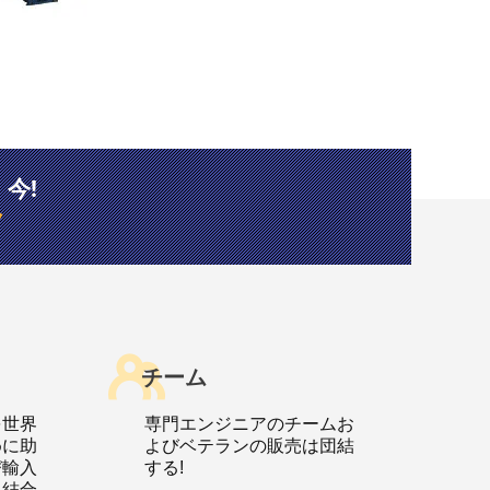
今!
ク
チーム
を世界
専門エンジニアのチームお
めに助
よびベテランの販売は団結
び輸入
する!
る結合