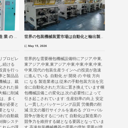
造 業 の 効
世界の包装機械装置市場は自動化と輸出製造
スマート
需要によって力強い成長を遂げる
りに向け
に May 15, 2026
に May 15, 2
リプロピレ
世界的な需要梱包機械設備特にアジア,中東,
近年,世
し続ける
東アジア,中東,東アジア,中東,中東,中東,中東,
包機械設
投資を行っ
中東,現代の包装生産ラインへの投資が急速
して輸出
率と製品品
に進んでいる. 自動化 が 開発 の 中核 方向
を向上さ
機械は、裁
に なる 製造業者は,従来の手動包装方法を完
ッケージ
化された操
全に自動化された方法に置き換えています梱
ています.
大幅に削減
包機械設備この変化は,次の必要性によって
における
では、多く
引き起こされています: 生産効率の向上 安定
び半自動
備が必要と
し一貫したパッケージング品質 労働費の削
ステムへ
要となり、
減 注文の履行サイクルを速める グローバル
リューシ
新の自動裁
競争が激化するにつれて 自動化は製造業の
ます. 生
制御システ
競争力を維持する鍵となる要因となっていま
ジング品
これらの課
す 高速包装機械機器の需要の増加 需要が増
減少 食品