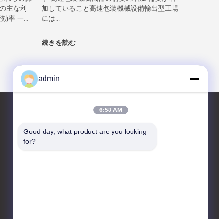
ンの主な利
加していること高速包装機械設備輸出型工場
業は自動
率 一...
には...
ージ機械..
続きを読む
続きを読
admin
6:58 AM
Good day, what product are you looking 
お問い合わせ
for?
CHANGZHOU UNITED WIN
PACK CO.,LTD
中国江蘇省常州市武進国家ハ
イテクゾーン龍匯路7号A棟
201号室＆202号室
86-519-88676387