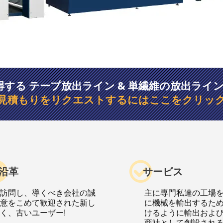
得する テープ放出ライン & 単繊維の放出ライン 
見積もりをリクエストするにはここをクリッ
沿革
サービス
訪問し、導くべき会社の誠
主に専門私達の工場
意をこめて歓迎された新し
に機械を輸出するた
く、古いユーザー!
けるように輸出およ
商社として創設され