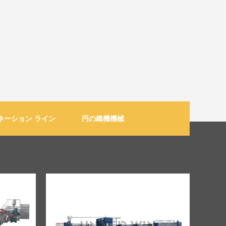
ネーション ライン
円の織機機械