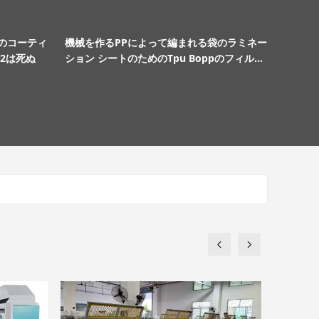
のコーティ
機械を作るPPによって編まれる袋のラミネー
縦PPのH
2は死ぬ
ション シートのためのTpu Boppのフィルム
人工的な草
のラミネーション機械
ール競技場をF