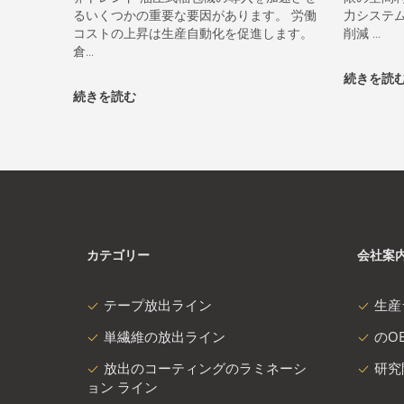
るいくつかの重要な要因があります。 労働
力システ
コストの上昇は生産自動化を促進します。
削減 ...
倉...
続きを読
続きを読む
カテゴリー
会社案
テープ放出ライン
生産
単繊維の放出ライン
のOE
放出のコーティングのラミネーシ
研究
ョン ライン