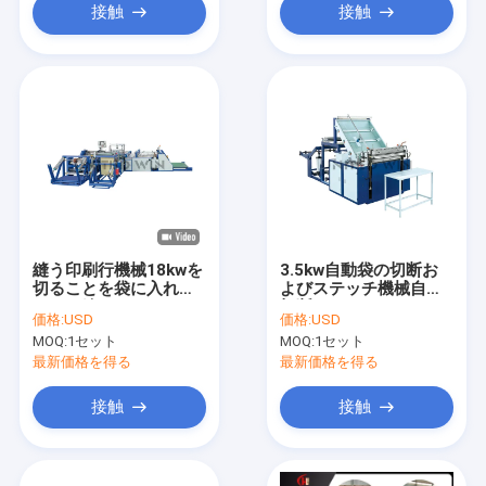
接触
接触
縫う印刷行機械18kwを
3.5kw自動袋の切断お
切ることを袋に入れる
よびステッチ機械自動
ために編まれるレノPP
切断およびミシン5pc
価格:
USD
価格:
USD
分
MOQ:
1セット
MOQ:
1セット
最新価格を得る
最新価格を得る
接触
接触