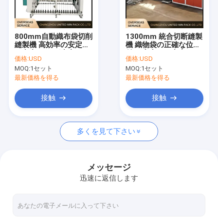
私達について
工場旅行
800mm自動織布袋切削
1300mm 統合切断縫製
縫製機 高効率の安定し
機 織物袋の正確な位置
品質管理
た出力 バッグ生産
付け 安定した出力
価格:
USD
価格:
USD
MOQ:
1セット
MOQ:
1セット
私達に連絡しなさい
最新価格を得る
最新価格を得る
ニュース
接触
接触
場合
多くを見て下さい
引用を要求しなさい
メッセージ
迅速に返信します
テープ放出ライン
単繊維の放出ライン