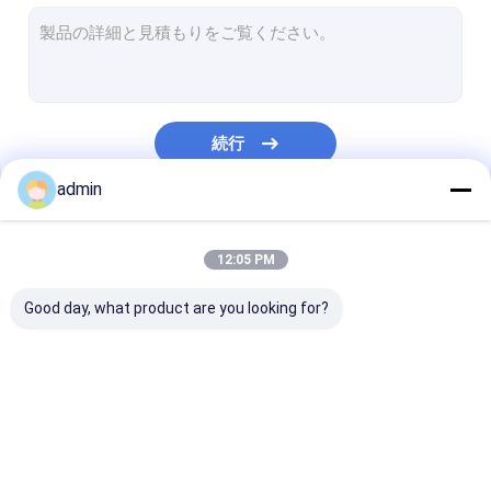
放出のコーティングのラミネーション ライン
円の織機機械
機械を作るFIBC袋
続行
人工的な草の生産ライン
admin
円の織機の予備品
私たちのカテゴリー
機械を作る防水シート
12:05 PM
自動切断およびミシン
Good day, what product are you looking for?
編まれた袋Flexoの印字機
油圧梱包の出版物機械
テープ放出ライン
単繊維の放出ライン
放出のコーティ
機械を作る粘着テープ
ラミネーション