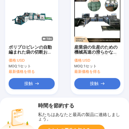
ポリプロピレンの自動
産業袋の生産のための
編まれた袋の切断およ
機械高速の滑らかな操
びミシン 36pcs 分
作を作る生態学的に編
価格:
USD
価格:
USD
まれた袋
MOQ:
1セット
MOQ:
1セット
最新価格を得る
最新価格を得る
接触
接触
時間を節約する
私たちはあなたと最高の製品に連絡しまし
ょう。