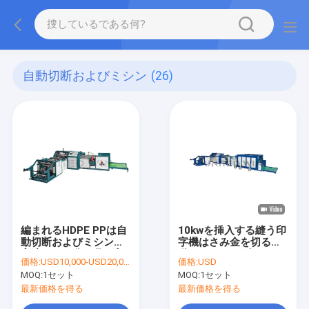
自動切断およびミシン
(26)
編まれるHDPE PPは自
10kwを挿入する縫う印
動切断およびミシンの
字機はさみ金を切る自
高速40pcs分を袋に入
動PPによって編まれる
価格:
USD10,000-USD20,000 /set
価格:
USD
れる
袋
MOQ:
1セット
MOQ:
1セット
最新価格を得る
最新価格を得る