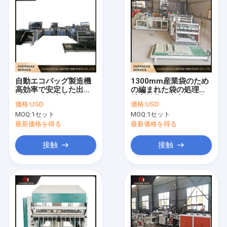
自動エコバッグ製造機
1300mm産業袋のため
高効率で安定した出力
の編まれた袋の処理機
織物バッグ生産
械高性能の安定した出
価格:
USD
価格:
USD
力
MOQ:
1セット
MOQ:
1セット
最新価格を得る
最新価格を得る
接触
接触
家
プロダクト
ビデオ