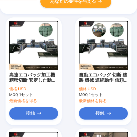
あなたの要件を与える
高速エコバッグ加工機
自動エコバッグ 切断 縫
精密切断 安定した動作
製 機械 連続動作 信頼
エコバッグ製造
性の高い出力
価格:
USD
価格:
USD
MOQ:
1セット
MOQ:
1セット
最新価格を得る
最新価格を得る
接触
接触