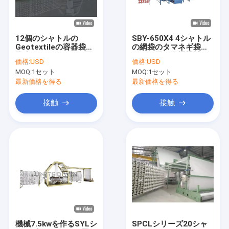
私達について
工場旅行
12個のシャトルの
SBY-650X4 4シャトル
Geotextileの容器袋の
の網袋のタマネギ袋の
品質管理
防水シートのための円
ための円の織機機械
価格:
USD
価格:
USD
の織機機械
MOQ:
1セット
MOQ:
1セット
私達に連絡しなさい
最新価格を得る
最新価格を得る
ニュース
接触
接触
場合
引用を要求しなさい
テープ放出ライン
単繊維の放出ライン
機械7.5kwを作るSYLシ
SPCLシリーズ20シャ