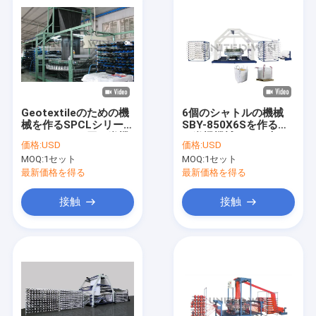
Geotextileのための機
6個のシャトルの機械
械を作るSPCLシリーズ
SBY-850X6Sを作る円
20シャトルの円の織機
の織機機械トンの大き
価格:
USD
価格:
USD
いジャンボ袋
MOQ:
1セット
MOQ:
1セット
最新価格を得る
最新価格を得る
接触
接触
家
プロダクト
ビデオ