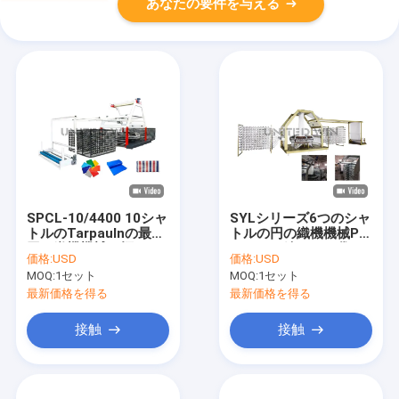
あなたの要件を与える
SPCL-10/4400 10シャ
SYLシリーズ6つのシャ
トルのTarpaulnの最高
トルの円の織機機械PP
円の織機機械。幅
によって編まれる袋の
価格:
USD
価格:
USD
2200mm
生産ライン植物
MOQ:
1セット
MOQ:
1セット
最新価格を得る
最新価格を得る
接触
接触