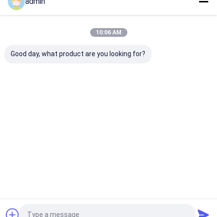
admin
私たちのカテゴリー
10:06 AM
Good day, what product are you looking for?
テープ放出ライン
単繊維の放出ライン
放出のコーティ
ラミネーション
Desktop Site
ホーム
企業情報
お問い合わせ
Privacy Policy
地図
品質
テープ放出ライン
中国工場.Copyright © 2026 CHANGZHOU
UNITED WIN PACK CO.,LTD. All Rights Reserved.