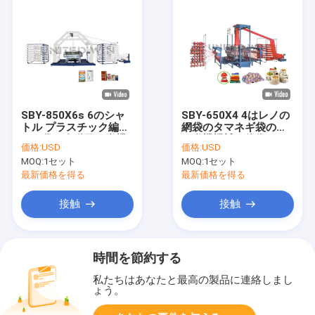
SBY-850X6s 6のシャ
SBY-650X4 4はレノの
トル プラスチック編ま
網袋のタマネギ袋の円
れた袋の自動円の織機
の織機機械を往復する
価格:
USD
価格:
USD
機械
MOQ:
1セット
MOQ:
1セット
最新価格を得る
最新価格を得る
接触
接触
時間を節約する
私たちはあなたと最高の製品に連絡しまし
ょう。