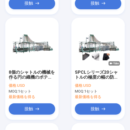
接触
接触
8個のシャトルの機械を
SPCLシリーズ20シャ
作る円の織機のポテト
トルの極度の幅の防水
袋
シートのGeotextileの
価格:
USD
価格:
USD
円の織機機械
MOQ:
1セット
MOQ:
1セット
最新価格を得る
最新価格を得る
接触
接触