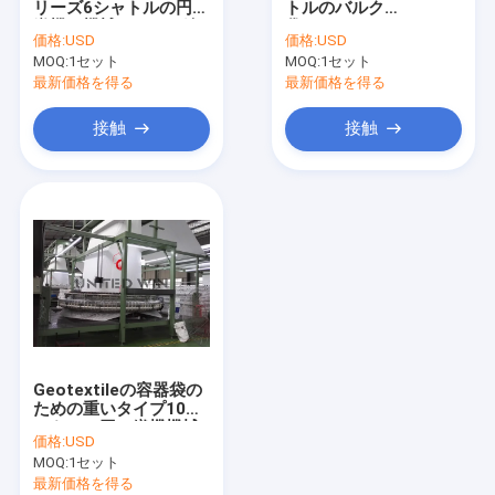
リーズ6シャトルの円の
トルのバルク
放出のコーティングのラミネーション ライン
織機の機械によって編
袋/Geotextilesのため
価格:
USD
価格:
USD
まれる袋
の円の織機機械
MOQ:
円の織機機械
1セット
MOQ:
1セット
最新価格を得る
最新価格を得る
機械を作るFIBC袋
接触
接触
人工的な草の生産ライン
円の織機の予備品
機械を作る防水シート
自動切断およびミシン
編まれた袋Flexoの印字機
Geotextileの容器袋の
油圧梱包の出版物機械
ための重いタイプ10シ
ャトルの円の織機機械
価格:
USD
機械を作る粘着テープ
MOQ:
1セット
最新価格を得る