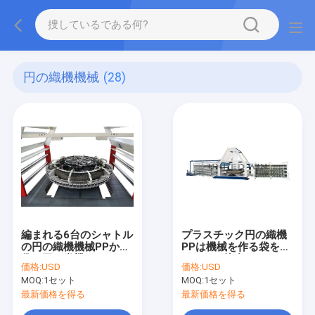
円の織機機械
(28)
編まれる6台のシャトル
プラスチック円の織機
の円の織機機械PPか網
PPは機械を作る袋をセ
袋の円の織機150rpm
メントで接合している
価格:
USD
価格:
USD
MOQ:
1セット
MOQ:
1セット
最新価格を得る
最新価格を得る