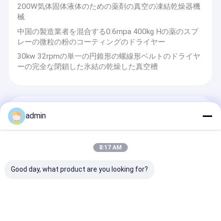
200W気体固体液体のための薬剤の真空の凍結乾燥器機
械
中国の製造業者を混合する0.6mpa 400kg Hの薬のスプ
レーの微粒の粉のコーティングのドライヤー
30kw 32rpmの単一の円錐形の螺線形ベルトのドライヤ
ーの完全な閉鎖した氷結の乾燥した真空槽
包装機械装置
admin
エネルギー効率の良い10F 水粘着 紙柄を折り紙にする
機械 紙柄の製造のための信頼性の高い出力
8:17 AM
安定した性能 10F 水粘着 扭曲紙ハンドル 紙ハンドルシ
ステムのための連続動作
Good day, what product are you looking for?
高効率の10F水粘着 紙柄を折り紙柄の製造機械 紙柄の
ラインのための安定した出力
自動20K二重ステーション紙ロープの製造のための高速
実行によってねじれた紙ロープ機械