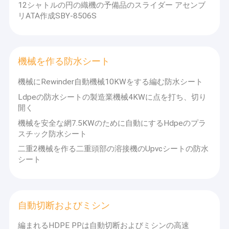
の製品は,国際品質基準に準拠しています. 地元のサービス支店を
12シャトルの円の織機の予備品のスライダー アセンブ
私達について
設置して,顧客賞賛率は100%に達しました.市場での70%以上.
リATA作成SBY-8506S
設備が備わっており,生産のあらゆる段階において優れた品質管理
が実施されており,顧客満足を保証できます.
工場旅行
私たちの販売ネットワークは,世界中の60以上の国や地域をカバー
しています. 私たちのチームは,エリートと成功した関係を築くこ
品質管理
とを楽しみにしています.
機械を作る防水シート
品質保証とサービスコミットメント
私達に連絡しなさい
機械にRewinder自動機械10KWをする編む防水シート
1品質保証
Ldpeの防水シートの製造業機械4KWに点を打ち、切り
ニュース
当社は製品品質の保証の基礎として3つの条件をとることができ
開く
る. 人材品質,設計・製造・プロセスレベル,厳格な品質保証システ
場合
機械を安全な網7.5KWのために自動にするHdpeのプラ
ム.
スチック防水シート
1) スタッフの質
引用を要求しなさい
二重2機械を作る二重頭部の溶接機のUpvcシートの防水
同社は,スタッフの質向上に大きな重点を置いています.同社は,高
シート
レベルのプラスチック機械設計エリートと経営人材を持っていま
す.前線操作者は熟練した技術者ですまた,同社は,彼らのスキルを
常に向上させるため,連発的に彼らを訓練しています.このような高
レベルのデザイナーと熟練した生産技術者は,製品の品質を確保す
テープ放出ライン
るための基礎を築いています.
自動切断およびミシン
単繊維の放出ライン
2) 設計,製造,プロセスレベル
会社は従業員の質,特に技術の更新と製造技術の改善に大きな重要
編まれるHDPE PPは自動切断およびミシンの高速