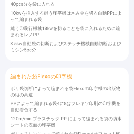
性を付けています.同社は,国内関連大学や研究機関との協力と支援
放出のコーティングのラミネーション ライン
40pcs分を袋に入れる
を確立し,維持しています短期間不定期の訓練を受け,設計レベルを
10kwを挿入する縫う印字機はさみ金を切る自動PPによ
向上させ,同社の設備が中国で同じタイプで先導を保てるようにし
円の織機機械
ています.
って編まれる袋
縫う印刷行機械18kwを切ることを袋に入れるために編
3) 厳格な品質保証システム
機械を作るFIBC袋
まれるレノPP
高レベルのデザイナー,先進的な生産技術,高品質の生産ライン労働
者に加えて,私たちの会社も完璧な品質管理システムの完全なセッ
人工的な草の生産ライン
3.5kw自動袋の切断およびステッチ機械自動切断および
トを持っています.ISO9001 に厳格に準拠している品質の向上と顧
ミシン5pc分
客の利益を確保するために,各品質管理ポイントの上層レベルをチ
円の織機の予備品
ェックします.
2, テクニカルサービス
機械を作る防水シート
編まれた袋Flexoの印字機
1) 当社は工場を出る前に機器をテストし,出荷前に予備検査のため
自動切断およびミシン
にユーザを招待します.
ポリ袋切断によって編まれる袋Flexoの印字機の出版物
2) 設備の設置と使用開始の責任を持ち,契約で指定された時間内に
の縦の高速
使用開始が完了することを確保し,ユーザが
編まれた袋Flexoの印字機
生産は正常で 要求者は 設置と運用スタッフの 食事と宿泊費を 負
PPによって編まれる袋4に8はフレキソ印刷の印字機を
担します
油圧梱包の出版物機械
自動着色する
3) "三つの保証"は,販売された製品に対して"年間実施されます.弊
社は,主要な部品の損傷 (不適切な操作と脆弱な部品を除く) の無料
120m/min プラスチック PP によって編まれる袋の防水
の保守と交換を担当します..
機械を作る粘着テープ
シートの表面の印字機
3販売後サービス