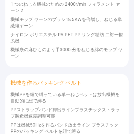
1 つのねじる機械のための 2400r/min フィラメント ヤ
ーン 2
機械モップ ヤーンのブラシ18.5KWを倍増し、ねじる単
繊維ヤーン
ナイロン ポリエステル PA PET PP リング精紡 二対一撚
糸機
機械糸の麻ひものより手3000r分をねじる綿のモップ ヤ
ーン
機械を作るパッキング ベルト
機械PPを紐で縛っている単一ねじペットは放出機械を
自動的に紐で縛る
PPストラップバンド押出ラインプラスチックストラッ
プ製造機速度調整可能
PPは機械50Hzを作るバンド放出ライン プラスチック
PPのパッキング ベルトを紐で縛る