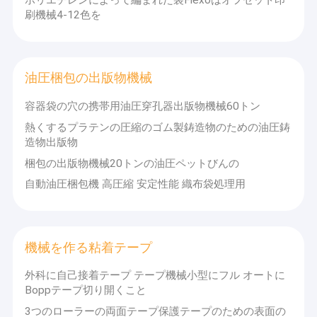
ポリエチレンによって編まれた袋Flexoはオフセット印
ヤーンの押出機機械
1) お客様の利益を確保するため,当社では機器の終身サービスを提
刷機械4-12色を
供しています.
2) 当社は顧客に高品質で良い価格のスペアパーツを長い間提供し
機械をねじるヤーン
ます.
3) 会社は,ユーザが最初注文した機器に対して,無料の技術指導を
機械を作るパッキング ベルト
提供します.
油圧梱包の出版物機械
プラスチック純放出ライン
容器袋の穴の携帯用油圧穿孔器出版物機械60トン
熱くするプラテンの圧縮のゴム製鋳造物のための油圧鋳
真空の凍結乾燥器
造物出版物
包装機械装置
梱包の出版物機械20トンの油圧ペットびんの
自動油圧梱包機 高圧縮 安定性能 織布袋処理用
機械を作る粘着テープ
外科に自己接着テープ テープ機械小型にフル オートに
Boppテープ切り開くこと
3つのローラーの両面テープ保護テープのための表面の