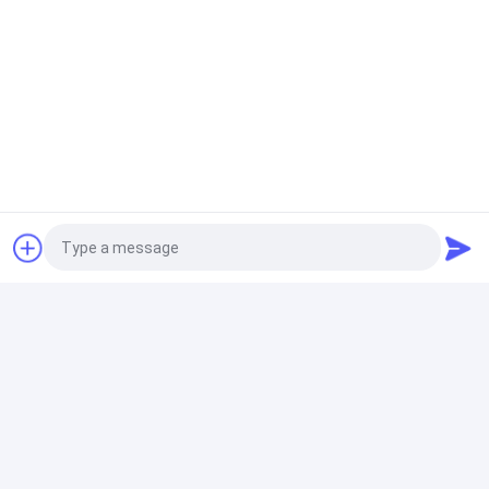
テープ放出ライン
PPによって編まれる袋のセメント袋平らなテープ放出
平らなヤーンの生産ライン
単繊維の放出ライン
ペット ジッパーのフィラメントの単繊維の放出ライン
プラスチック テープ生産ライン
Photo
放出のコーティングのラミネーション ライン
Video Call
PPの編まれた生地の放出のコーティングのラミネーシ
Audio Call
ョン機械製造業者