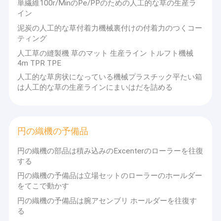
単繊維100r/MinのPe/PPのための人工的な草の生産ラ
イン
泥炭の人工的な草付着力機械裏付けの付着力のつくコー
ティング
人工草の縫製機 草のマット 生産ライン トルフト機械
4m TPR TPE
人工的な草房状になっている機械プラスチック平たい箱
は人工的な草の生産ラインにまいはだを詰める
円の織機の予備品
円の織機の部品は積み込みのExcenterのローラーを往復
する
家
円の織機の予備品は立場セットのローラーのホールダー
会社紹介
をてこで動かす
プロダクト
pp織機,非織機,モノフィラメント生産ライン粘着テープマシン,複
円の織機の予備品は腕アセンブリ ホールダーを往復す
数の繊維を挤出する織り込み機械円形織機とスペアパーツなど
ビデオ
る
私たちはチャンジョウ,江苏州に位置しています. 私たちのすべて