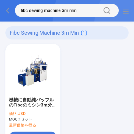
Fibc Sewing Machine 3m Min
(1)
機械に自動純バッフル
のFibcのミシン3m分を
する大きい袋
価格:
USD
MOQ:
1セット
最新価格を得る