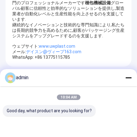
門のプロフェッショナルメーカーです
梱包機械設備
グロー
バル顧客に信頼性と効率的なソリューションを提供し,製造
業者が自動化レベルと生産性能を向上させるのを支援して
います.
継続的なイノベーションと技術的な専門知識により,私たち
は長期的競争力を高めるために,顧客がパッケージング生産
システムをアップグレードするのを支援します.
ウェブサイト:
www.uwplast.com
メール:
デイスン@ヴィープ163.com
WhatsApp: +86 13775115785
おすすめ商品
admin
10:04 AM
Good day, what product are you looking for?
1300mm PP織物袋切
1300mm 織物袋加工
UW1300 自動