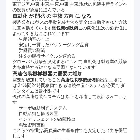
東アジア,中東,中東,中東,中東,中東,現代の包装生産ラインへ
の投資が急速に進んでいる.
自動化 が 開発 の 中核 方向 に なる
製造業者は,従来の手動包装方法を完全に自動化された方法
に置き換えています
梱包機械設備
この変化は,次の必要性に
よって引き起こされています:
生産効率の向上
安定し一貫したパッケージング品質
労働費の削減
注文の履行サイクルを速める
グローバル競争が激化するにつれて 自動化は製造業の競争
力を維持する鍵となる要因となっています
高速包装機械機器の需要の増加
需要が増加していること
高速包装機械設備
輸出型工場に
は,24時間24時間稼働できる連続生産システムが必要で,ダ
ウンタイムは最小限です.
現代の高速包装システムは,以下を考慮して設計されていま
す.
サーボ駆動制御システム
自動給餌と輸送装置
インテリジェントの故障検出
精密密封技術
これらの特徴は,高負荷の生産条件でも安定した出力を保証
します.