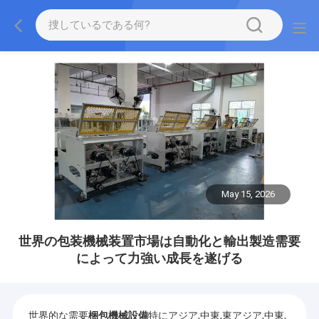
May 15, 2026
世界の包装機械装置市場は自動化と輸出製造需要
によって力強い成長を遂げる
世界的な需要
梱包機械設備
特にアジア,中東,東アジア,中東,