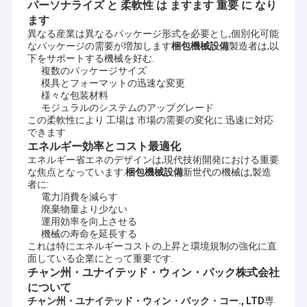
パーソナライズ と 柔軟性 は ますます 重要 に なり
ます
異なる産業は異なるパッケージ形式を必要とし,個別化可能
なパッケージの需要が増加します
梱包機械設備
製造者は,以
下をサポートする機械を好む.
複数のパッケージサイズ
模具とフォーマットの迅速な変更
様々な包装材料
モジュラルのシステムのアップグレード
この柔軟性により 工場は 市場の需要の変化に 迅速に対応
できます
エネルギー効率とコスト最適化
エネルギー省エネのデザインは,現代技術開発における重要
な焦点となっています.
梱包機械設備
新世代の機械は,製造
者に:
電力消費を減らす
廃棄物量より少ない
運用効率を向上させる
機械の寿命を延長する
これは特にエネルギーコストの上昇と環境規制の強化に直
面している企業にとって重要です.
チャン州・ユナイテッド・ウィン・パック株式会社
について
チャン州・ユナイテッド・ウィン・パック・コー., LTD
専