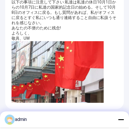
以下の事項に注意して下さい:私達は私達の休日10月1日か
らの10月7日に私達の国家的記念日の始める。そして10月
8日のオフィスに戻る。もし質問があれば、私がオフィス
に戻るとすぐ私にいつも通り連絡すること自由に私扱うそ
れを感じなさい。
あなたの不便のために残念!
よろしく、
敬具、UW
おすすめ商品
admin