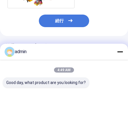
続行
推薦されたプロダクト
admin
4:49 AM
Good day, what product are you looking for?
7.5 KW プラスチック
野菜パッキングの純プ
Knotless純
ネット押出ライン
ラスチック純袋結び目
プラスチック純
純装置無し
な自動生産機械
ベストプライス
ベストプライス
ベストプラ