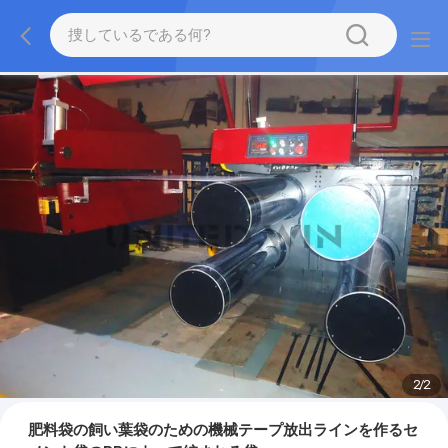
2
/
2
肥料袋の飼い葉袋のための機械テープ放出ラインを作るセ