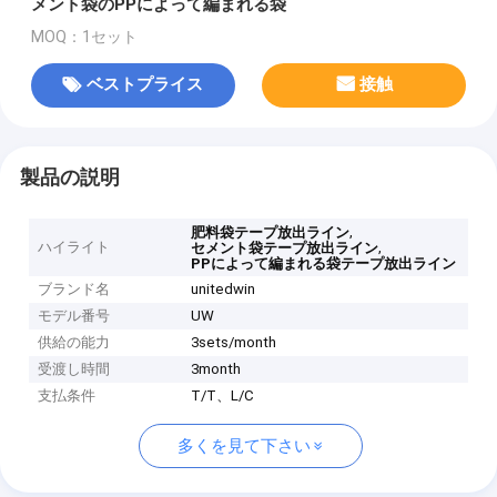
メント袋のPPによって編まれる袋
MOQ：1セット
ベストプライス
接触
製品の説明
,
肥料袋テープ放出ライン
ハイライト
,
セメント袋テープ放出ライン
PPによって編まれる袋テープ放出ライン
ブランド名
unitedwin
モデル番号
UW
供給の能力
3sets/month
受渡し時間
3month
支払条件
T/T、L/C
多くを見て下さい