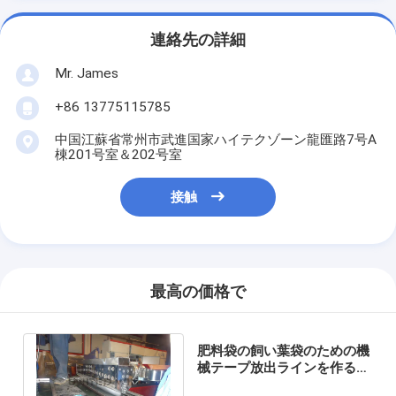
連絡先の詳細
Mr. James
+86 13775115785
中国江蘇省常州市武進国家ハイテクゾーン龍匯路7号A
棟201号室＆202号室
接触
最高の価格で
肥料袋の飼い葉袋のための機
械テープ放出ラインを作るセ
メント袋のPPによって編ま