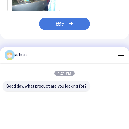
れる袋
続行
推薦されたプロダクト
admin
1:21 PM
Good day, what product are you looking for?
高効率テープ押出ライ
プラスチックフラット
プラスチックフ
ン 安定した出力 省エネ
ヤーンテープ押出ライ
ヤーンテープ押
ポリプロピレンバッグ
ン 信頼性の高いポリプ
ン 一貫したポ
織布バッグ製造
ロピレンバッグ織布バ
レンバッグ織布
ッグフラットヤーン製
ヤーン加工
ベストプライス
ベストプライス
ベストプラ
造