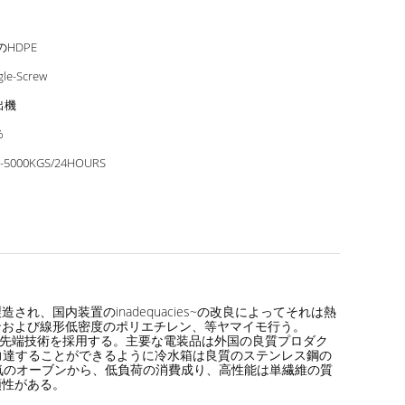
のHDPE
gle-Screw
出機
%
0-5000KGS/24HOURS
国内装置のinadequacies~の改良によってそれは熱
ンおよび線形低密度のポリエチレン、等ヤマイモ行う。
他の先端技術を採用する。主要な電装品は外国の良質プロダク
高出力達することができるように冷水箱は良質のステンレス鋼の
気のオーブンから、低負荷の消費成り、高性能は単繊維の質
頼性がある。