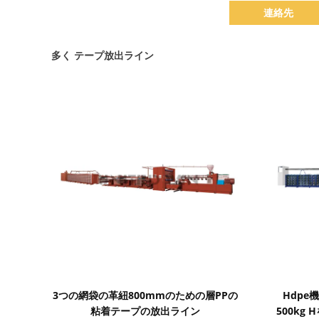
連絡先
多く テープ放出ライン
詳細を表示
3つの網袋の革紐800mmのための層PPの
Hdpe
粘着テープの放出ライン
500kg