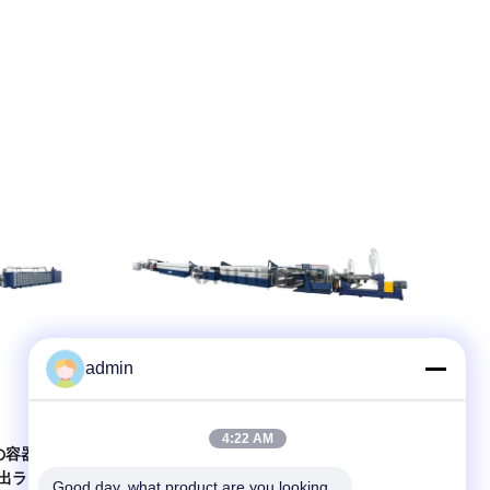
admin
詳細を表示
4:22 AM
の容器袋の
編まれた袋テープ押出機機械PPは平らな
出ライン
ヤーンの放出ラインを録音する
Good day, what product are you looking 