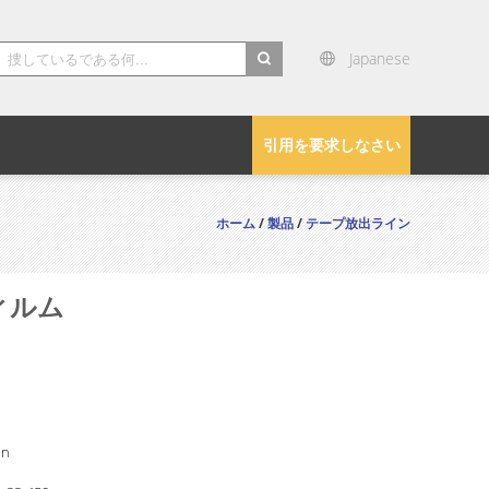
Japanese
search
引用を要求しなさい
ホーム
/
製品
/
テープ放出ライン
ィルム
in