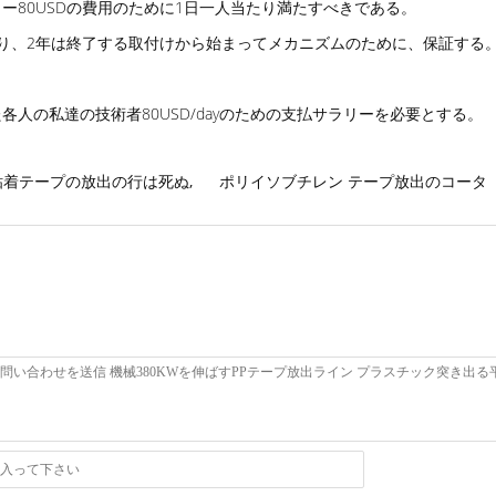
80USDの費用のために1日一人当たり満たすべきである。
り、2年は終了する取付けから始まってメカニズムのために、保証する
人の私達の技術者80USD/dayのための支払サラリーを必要とする。
 T粘着テープの放出の行は死ぬ
,
ポリイソブチレン テープ放出のコータ