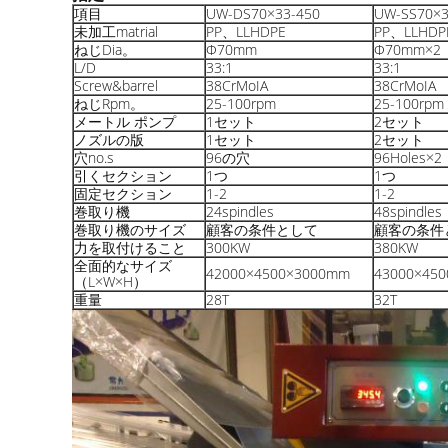
項目
UW-DS70×33-450
UW-SS70×3
未加工matrial
PP、LLHDPE
PP、LLHDP
ねじDia。
Φ70mm
Φ70mm×2
L/D
33:1
33:1
Screw&barrel
38CrMoIA
38CrMoIA
ねじRpm。
25-100rpm
25-100rpm
メートル ポンプ
1セット
2セット
ノズルの版
1セット
2セット
穴no.s
96の穴
96Holes×2
引くセクション
1つ
1つ
固定セクション
1-2
1-2
巻取り機
24spindles
48spindles
巻取り機のサイズ
顧客の条件として
顧客の条件
力を取付けること
300KW
380KW
全面的なサイズ
42000×4500×3000mm
43000×45
（L×W×H）
重量
28T
32T