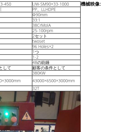
3-450
UW-SM90×33-1000
機械映像:
E
PP、LLHDPE
Φ90mm
33:1
38CrMoIA
25-100rpm
2セット
twoset
96 Holes×2
1つ
1-2
48の紡錘
として
顧客の条件として
380KW
00×3000mm
43000×6500×3000mm
32T