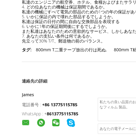
私達のエンジニアの航空券、ホテル、食糧およびまたサラリー
4. どの位あなたの機械は保証期間であるか。
私達の機械にすべて電気の部品のための1つの年の保証があ
5. いかに保証の内で壊れた部品するでしようか。
私達は保証の日付の間に自由な交換部品を表現する
6. いかに1年の保証期間後にするでしようか。
また私達はあなたのための意欲的なサービス、しかしあなた各
7. あなたの支払い条件は何であるか。
先立って30% T/T、郵送物の前のバランス。
タグ:
800mm T二重テープ放出の行は死ぬ
,
800mm
連絡先の詳細
James
電話番号 :
+86 13775115785
WhatsApp :
+
8613775115785