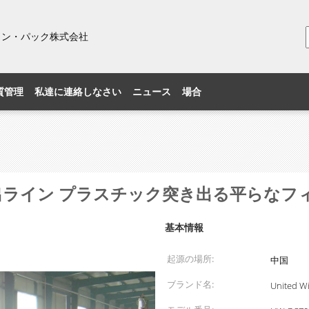
ィン・パック株式会社
質管理
私達に連絡しなさい
ニュース
場合
放出ライン プラスチック突き出る平らなフ
基本情報
起源の場所:
中国
ブランド名:
United W