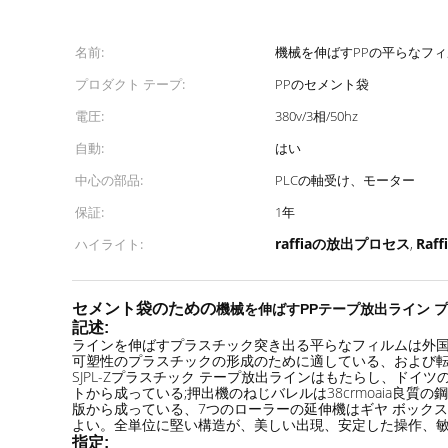
名前:
機械を伸ばすPPの平らなフ
プロダクト テープ:
PPのセメント袋
電圧:
380v/3相/50hz
自動:
はい
中心の部品:
PLCの軸受け、モーター
保証:
1年
raffiaの放出プロセス
Ra
ハイライト:
,
セメント袋のための
機械を伸ばすPPテープ放出ライン 
記述:
ラインを伸ばすプラスチック突き出る平らなフィルムは外国の
可塑性のプラスチックの形成のために適している、および
SJPL-Zプラスチック テープ放出ラインはもたらし、ド
トから成っている;押出機のねじバレルは38crmoaia
版から成っている、7つのローラーの延伸機はギヤ ボック
よい。全単位に堅い構造が、美しい出現、安定した操作、
指定: