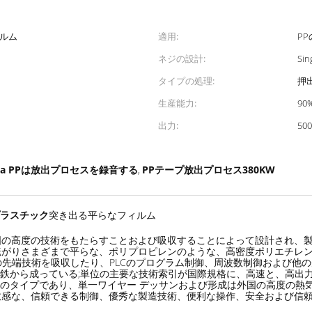
ィルム
適用:
PP
ネジの設計:
Sin
タイプの処理:
押
生産能力:
90
出力:
50
ffia PPは放出プロセスを録音する
PPテープ放出プロセス380KW
,
突き出る平らなフィルム
プラスチック
高度の技術をもたらすことおよび吸収することによって設計され、製造され、
転がりさまざまで平らな、ポリプロピレンのような、高密度ポリエチレ
イツの先端技術を吸収したり、PLCのプログラム制御、周波数制御および
良質の鋼鉄から成っている;単位の主要な技術索引が国際規格に、高速と、
スのタイプであり、単一ワイヤー デッサンおよび形成は外国の高度の熱
敏感な、信頼できる制御、優秀な製造技術、便利な操作、安全および信