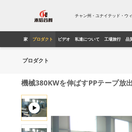
チャン州・ユナイテッド・ウ
家
プロダクト
ビデオ
私達について
工場旅行
品
プロダクト
機械380KWを伸ばすPPテープ