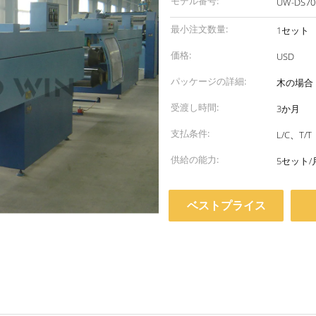
モデル番号:
UW-DS70
最小注文数量:
1セット
価格:
USD
パッケージの詳細:
木の場合
受渡し時間:
3か月
支払条件:
L/C、T/T
供給の能力:
5セット/
ベストプライス