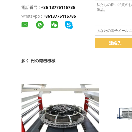
電話番号 :
+86 13775115785
WhatsApp :
+
8613775115785
連絡先
多く 円の織機機械