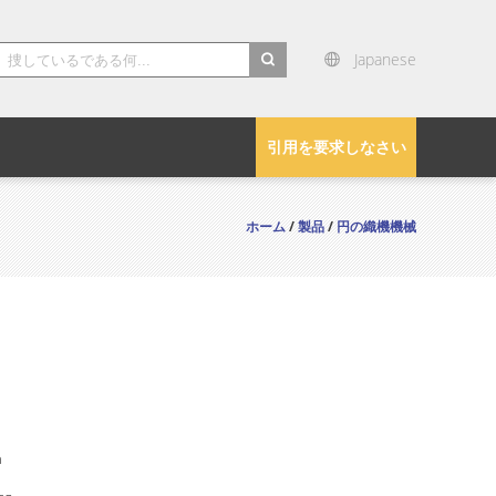
Japanese
search
引用を要求しなさい
ホーム
/
製品
/
円の織機機械
n