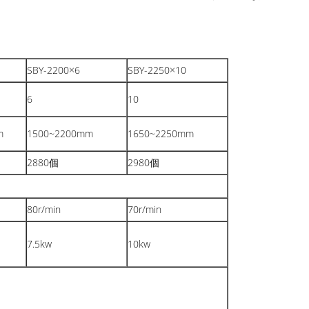
SBY-2200×6
SBY-2250×10
6
10
m
1500~2200mm
1650~2250mm
2880個
2980個
80r/min
70r/min
7.5kw
10kw