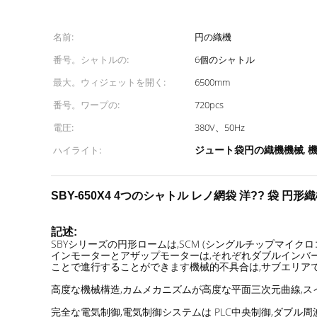
名前:
円の織機
番号。シャトルの:
6個のシャトル
最大。ウィジェットを開く:
6500mm
番号。ワープの:
720pcs
電圧:
380V、50Hz
ジュート袋円の織機機械
ハイライト:
,
SBY-650X4 4つのシャトル レノ網袋 洋?? 袋 円形
記述:
SBYシリーズの円形ロームは,SCM (シングルチップマイクロコンピ
インモーターとアザップモーターは,それぞれダブルインバータ
ことで進行することができます機械的不具合は,サブエリアで
高度な機械構造,カムメカニズムが高度な平面三次元曲線,スイ
完全な電気制御,電気制御システムは PLC中央制御,ダブル