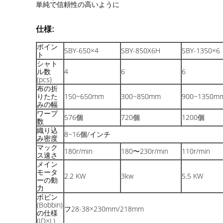
単純で信頼性の高いように
仕様:
ポイン
SBY-650×4
SBY-850X6H
SBY-1350×6
ト
シャト
ル数
4
6
6
(pcs)
布の折
りたた
150~650mm
300~850mm
900~1350m
みの幅
ワープ
576個
720個
1200個
数
織り込
8~16個/インチ
み密度
マック
180r/min
180〜230r/min
110r/min
ス速さ
メイン
モータ
2.2 KW
3kw
5.5 KW
ーの動
力
ボビン
(Bobbin)
フ28-38×230mm/218mm
の仕様
(ID×L)