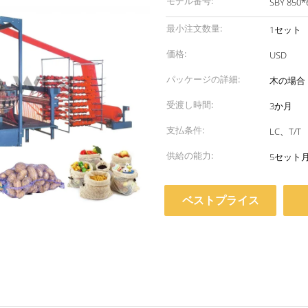
モデル番号:
SBY 850*
最小注文数量:
1セット
価格:
USD
パッケージの詳細:
木の場合
受渡し時間:
3か月
支払条件:
LC、T/T
供給の能力:
5セット
ベストプライス