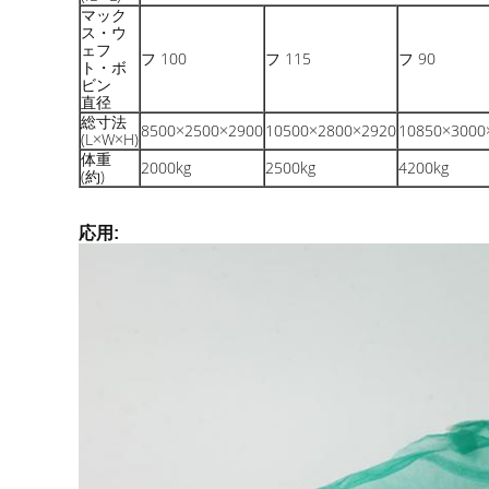
マック
ス・ウ
ェフ
フ 100
フ 115
フ 90
ト・ボ
ビン
直径
総寸法
8500×2500×2900
10500×2800×2920
10850×3000
(L×W×H)
体重
2000kg
2500kg
4200kg
(約)
応用: