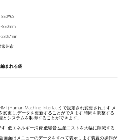
 850*6S
0~850mm
-230r/min
国常州市
て編まれる袋
n Machine Interface) で設定され変更されます.メ
間を変更し,データを更新することができます.時間を調整する
理とシステムを制御することができます..
. 低エネルギー消費,低騒音,生産コストを大幅に削減する.
機械対話画面はメニューのデータをすべて表示します装置の操作が