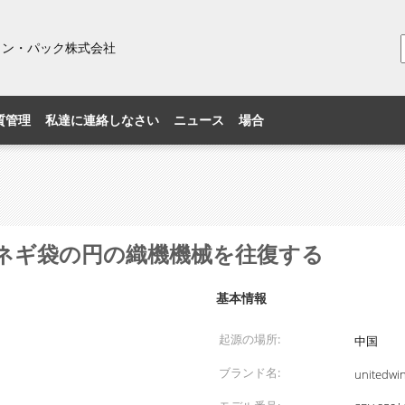
ィン・パック株式会社
質管理
私達に連絡しなさい
ニュース
場合
のタマネギ袋の円の織機機械を往復する
基本情報
起源の場所:
中国
ブランド名:
unitedwi