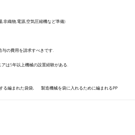
,非織物,電源,空気圧縮機など準備)
の給与の費用を請求すべきです.
アは5年以上機械の設置経験がある.
にする編まれた袋袋
,
製造機械を袋に入れるために編まれるPP