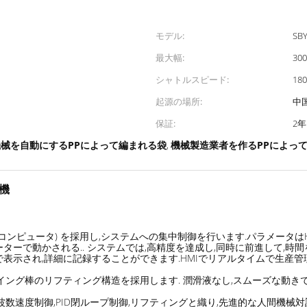
モデル:
SBY
最大幅:
30
シャトルスピード:
180
起源の場所:
中
保証:
2年
機械を自動にするPPによって編まれる袋
機械製造業者を作るPPによっ
,
織機
ュータ) を採用し,システムへの集中制御を行います.パラメータはHMI (Huma
ーで動かされる.. システムでは,高精度を達成し,同時に前進して,時
表示され,詳細に記録することができます.HMIでリアルタイムで生産管
ング棒のリフティング構造を採用します. 潤滑液なし,スムーズな動きです
周波数速度制御,PID閉ループ制御,リフティングと織り,先進的な人間