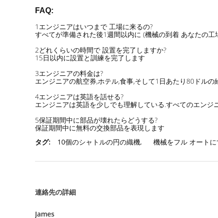
FAQ:
1エンジニアはいつまで 工場に来るの?
すべてが準備された後1週間以内に (機械の到着 あなたの工場
2どれくらいの時間で 設置を完了しますか?
15日以内に設置と訓練を完了します
3エンジニアの料金は?
エンジニアの航空券,ホテル,食事,そして1日あたり80ドル
4エンジニアは英語を話せる?
エンジニアは英語を少しでも理解している.すべてのエンジニ
5保証期間中に部品が壊れたらどうする?
保証期間中に無料の交換部品を表現します
タグ:
10個のシャトルの円の織機
,
機械をフル オート
連絡先の詳細
James