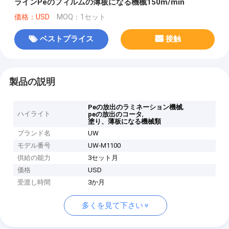
ラインPeのフィルムの薄板になる機械150m/min
価格：USD
MOQ：1セット
ベストプライス
接触
製品の説明
,
Peの放出のラミネーション機械
ハイライト
,
peの放出のコータ
塗り、薄板になる機械類
ブランド名
UW
モデル番号
UW-M1100
供給の能力
3セット月
価格
USD
受渡し時間
3か月
多くを見て下さい