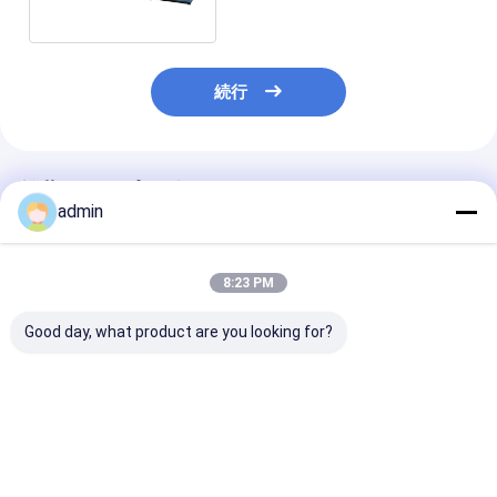
機械150m/min
続行
推薦されたプロダクト
admin
8:23 PM
Good day, what product are you looking for?
SJ120-FMS2400 ジ
LM-90900 プラスチッ
FIBCのためのB
ャンボバッグラミネー
クの挤出ラミネーショ
よって編まれる
ションマシン
ンマシン
的な薄板になる
200m/Min 22
を袋に入れる
ベストプライス
ベストプライス
ベストプラ