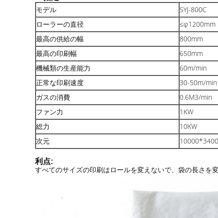
モデル
SYJ-800C
ローラーの直径
≤φ1200mm
最高の供給の幅
800mm
最高の印刷幅
650mm
機械類の生産能力
60m/min
正常な印刷速度
30-50m/min
ガスの消費
0.6M3/min
ファン力
1KW
総力
10KW
次元
10000*340
利点:
すべてのサイズの印刷はロールを変えないで、袋の長さを