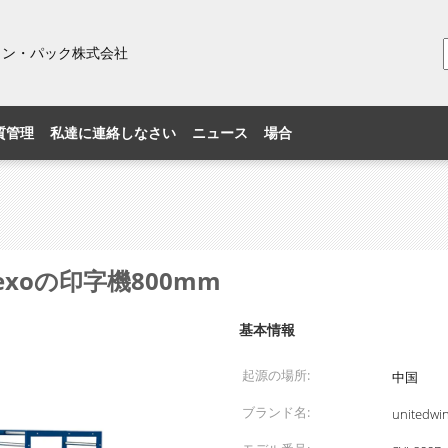
ィン・パック株式会社
質管理
私達に連絡しなさい
ニュース
場合
xoの印字機800mm
基本情報
起源の場所:
中国
ブランド名:
unitedwi