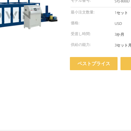
モデル番号:
SYJ-800D
最小注文数量:
1セット
価格:
USD
受渡し時間:
3か月
供給の能力:
3セット
ベストプライス