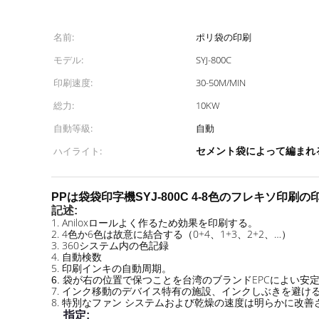
名前:
ポリ袋の印刷
モデル:
SYJ-800C
印刷速度:
30-50M/MIN
総力:
10KW
自動等級:
自動
セメント袋によって編まれる
ハイライト:
PPは袋袋印字機SYJ-800C 4-8色のフレキソ印
記述:
1. Aniloxロールよく作るため効果を印刷する。
2. 4色か6色は故意に結合する（0+4、1+3、2+2、…）
3. 360システム内の色記録
4. 自動検数
5.
印刷インキの自動周期。
袋が右の位置で保つことを台湾のブランドEPCによい安
6.
7. インク移動のデバイス特有の施設、インクしぶきを避け
8.
特別なファン システムおよび乾燥の速度は明らかに改善
指定: