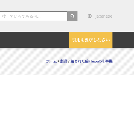
Japanese
search
引用を要求しなさい
ホーム
/
製品
/
編まれた袋Flexoの印字機
n