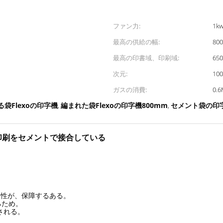
ファン力:
1k
最高の供給の幅:
80
最高の印書域、印刷域:
65
次元:
100
ガスの消費:
0.6
袋Flexoの印字機
編まれた袋Flexoの印字機800mm
セメント袋の印
,
,
刷の印刷をセメントで接合している
定性が、保障するある。
るため。
される。