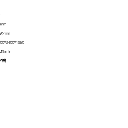
w
0mm
0のmm
00*3400*1850
M3/min
字機