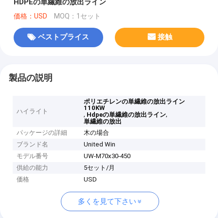
HDPEの単繊維の放出ライン
価格：USD
MOQ：1セット
ベストプライス
接触
製品の説明
ポリエチレンの単繊維の放出ライン
110KW
ハイライト
,
,
Hdpeの単繊維の放出ライン
単繊維の放出
パッケージの詳細
木の場合
ブランド名
United Win
モデル番号
UW-M70x30-450
供給の能力
5セット/月
価格
USD
多くを見て下さい