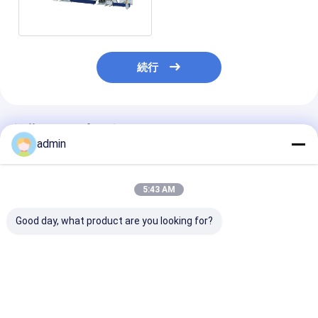
イン
続行
推薦されたプロダクト
admin
5:43 AM
Good day, what product are you looking for?
高生産能力のブラシ用
機械を作るジッパーの
ペット ジッパ
の単線ストランドエク
単繊維の放出ライン ペ
ラメントの単繊
ストルーダーライン
ット締める物
出ライン プラ
テープ生産ライ
ベストプライス
ベストプライス
ベストプラ