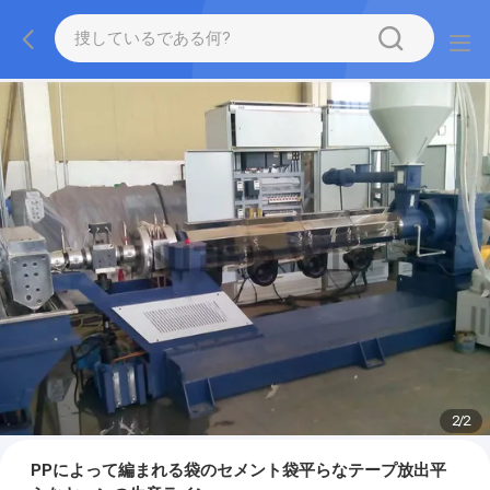
2
/
2
PPによって編まれる袋のセメント袋平らなテープ放出平