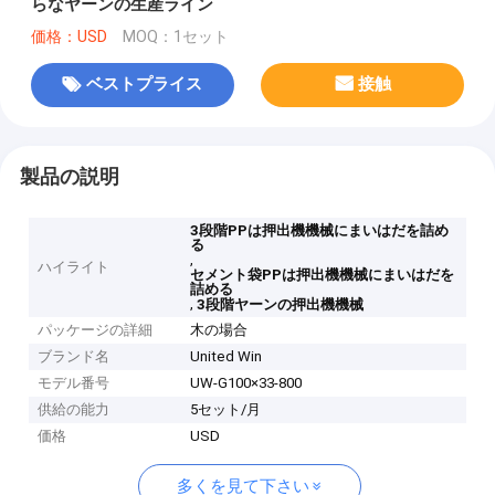
らなヤーンの生産ライン
価格：USD
MOQ：1セット
ベストプライス
接触
製品の説明
3段階PPは押出機機械にまいはだを詰め
る
,
ハイライト
セメント袋PPは押出機機械にまいはだを
詰める
,
3段階ヤーンの押出機機械
パッケージの詳細
木の場合
ブランド名
United Win
モデル番号
UW-G100×33-800
供給の能力
5セット/月
価格
USD
多くを見て下さい