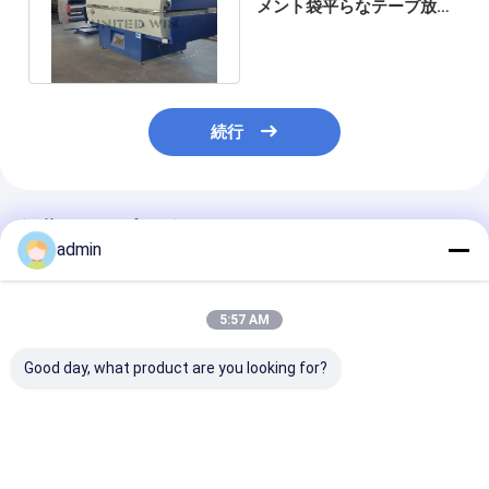
メント袋平らなテープ放出
平らなヤーンの生産ライン
続行
推薦されたプロダクト
admin
5:57 AM
Good day, what product are you looking for?
高効率テープ押出ライ
プラスチックフラット
プラスチックフ
ン 安定した出力 省エネ
ヤーンテープ押出ライ
ヤーンテープ押
ポリプロピレンバッグ
ン 信頼性の高いポリプ
ン 一貫したポ