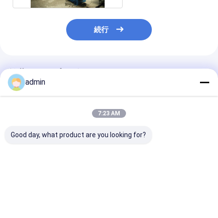
続行
推薦されたプロダクト
admin
7:23 AM
Good day, what product are you looking for?
100kg/H 人工芝生産ラ
泥炭の人工的な草付着
人工草の縫製機
イン
力機械裏付けの付着力
ット 生産ライン
のつくコーティング
ト機械 4m TPR
ベストプライス
ベストプライス
ベストプラ