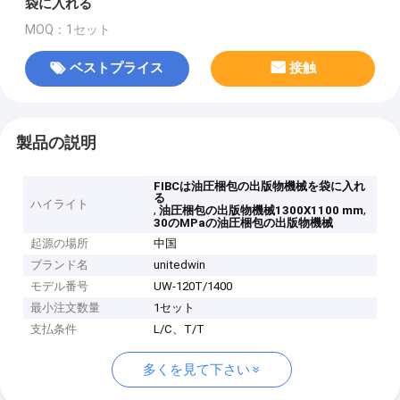
袋に入れる
MOQ：1セット
ベストプライス
接触
製品の説明
FIBCは油圧梱包の出版物機械を袋に入れ
る
ハイライト
,
,
油圧梱包の出版物機械1300X1100 mm
30のMPaの油圧梱包の出版物機械
起源の場所
中国
ブランド名
unitedwin
モデル番号
UW-120T/1400
最小注文数量
1セット
支払条件
L/C、T/T
多くを見て下さい