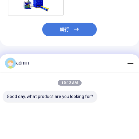
続行
推薦されたプロダクト
admin
10:12 AM
Good day, what product are you looking for?
ジャンボバッグ用高品
高品質の pp織物袋の水
40トンのバリ
質油圧充填機 100T
力包装機
カー 液圧バリ
スマシン PPプ
ックバッグバレ
ベストプライス
ベストプライス
ベストプラ