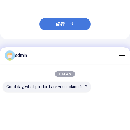
続行
推薦されたプロダクト
admin
1:14 AM
Good day, what product are you looking for?
高効率テープ押出ライ
プラスチックフラット
プラスチックフ
ン 安定した出力 省エネ
ヤーンテープ押出ライ
ヤーンテープ押
ポリプロピレンバッグ
ン 信頼性の高いポリプ
ン 一貫したポ
織布バッグ製造
ロピレンバッグ織布バ
レンバッグ織布
ッグフラットヤーン製
ヤーン加工
ベストプライス
ベストプライス
ベストプラ
造