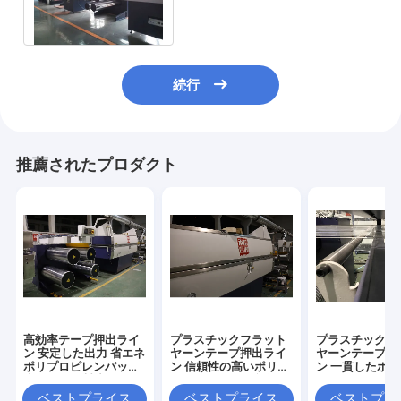
だを詰める
続行
推薦されたプロダクト
高効率テープ押出ライ
プラスチックフラット
プラスチックフ
ン 安定した出力 省エネ
ヤーンテープ押出ライ
ヤーンテープ押
ポリプロピレンバッグ
ン 信頼性の高いポリプ
ン 一貫したポ
織布バッグ製造
ロピレンバッグ織布バ
レンバッグ織布
ッグフラットヤーン製
ヤーン加工
ベストプライス
ベストプライス
ベストプラ