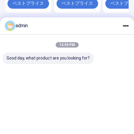
ベストプライス
ベストプライス
ベストプラ
admin
Desktop Site
ホーム
企業情報
お問い合わせ
Privacy Policy
地図
品質
テープ放出ライン
中国工場.Copyright © 2026 CHANGZHOU
12:59 PM
UNITED WIN PACK CO.,LTD. All Rights Reserved.
Good day, what product are you looking for?
家
プロダクト
ビデオ