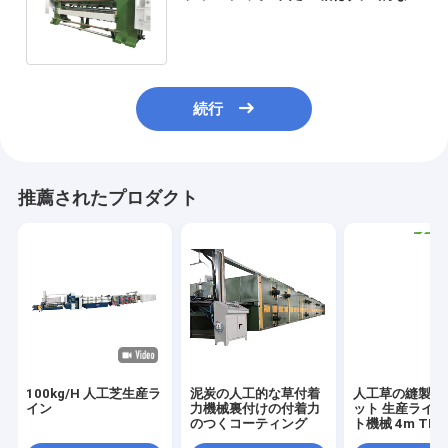
草の生産ラインにまいはだを詰め
る
続行
推薦されたプロダクト
100kg/H 人工芝生産ラ
泥炭の人工的な草付着
人工草の縫製機
イン
力機械裏付けの付着力
ット 生産ライン
のつくコーティング
ト機械 4m TPR