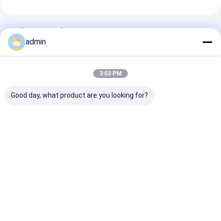
推薦されたプロダクト
admin
3:03 PM
Good day, what product are you looking for?
機械を作るジッパーの
ロープのブラシのため
ペット ジッパ
単繊維の放出ライン ペ
のポリプロピレンのポ
ラメントの単繊
ット締める物
リエチレンのHDPEの
出ライン プラ
単繊維の放出ライン
テープ生産ライ
ベストプライス
ベストプライス
ベストプラ
Desktop Site
ホーム
企業情報
お問い合わせ
Privacy Policy
地図