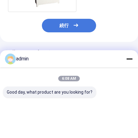
続行
推薦されたプロダクト
admin
6:08 AM
Good day, what product are you looking for?
高精度テープロールス
超クリア コンパクトテ
パネウマティッ
ライター OPP 無音テ
ープ切断機 OPP 無音
切断テープ 切
ープのための空気圧圧
テープのための正確な
連続運転
制御
切断 安定した走行
ベストプライス
ベストプライス
ベストプラ