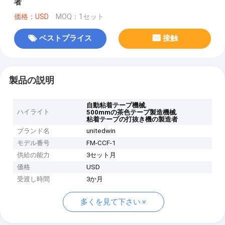
者
価格：USD
MOQ：1セット
ベストプライス
接触
製品の説明
,
自動粘着テープ機械
ハイライト
,
500mmの茶色テープ製造機械
粘着テープの打抜き機の製造者
ブランド名
unitedwin
モデル番号
FM-CCF-1
供給の能力
3セット月
価格
USD
受渡し時間
3か月
多くを見て下さい