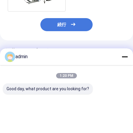
続行
推薦されたプロダクト
admin
1:20 PM
Good day, what product are you looking for?
高精度テープロールス
超クリア コンパクトテ
パネウマティッ
ライター OPP 無音テ
ープ切断機 OPP 無音
切断テープ 切
ープのための空気圧圧
テープのための正確な
連続運転
制御
切断 安定した走行
ベストプライス
ベストプライス
ベストプラ