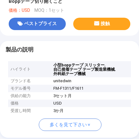
Boppテープ切り開くこと
価格：USD
MOQ：1セット
ベストプライス
接触
製品の説明
,
小型boppテープ スリッター
ハイライト
,
自己接着テープ テープ製造業機械
外科紙テープ機械
ブランド名
unitedwin
モデル番号
FM-F1311/F1611
供給の能力
3セット月
価格
USD
受渡し時間
3か月
多くを見て下さい