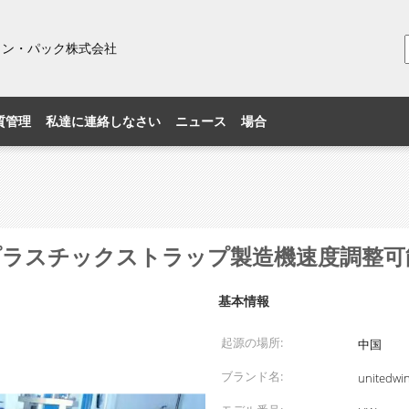
ィン・パック株式会社
質管理
私達に連絡しなさい
ニュース
場合
プラスチックストラップ製造機速度調整可
基本情報
起源の場所:
中国
ブランド名:
unitedwi