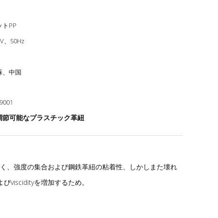
ットPP
0V、50Hz
蘇、中国
9001
調節可能なプラスチック革紐
なく、強度の集合および鋼鉄革紐の粘着性、しかしまた壊れ
iscidityを増加するため。