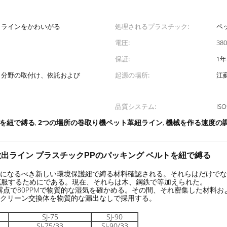
出ラインをかわいがる
処理されるプラスチック:
ペ
電圧:
38
保証:
1年
、分野の取付け、依託および
起源の場所:
江
品質システム:
ISO
ンを紐で縛る
2つの場所の巻取り機ペット革紐ライン
機械を作る速度の
,
,
出ライン プラスチックPPのパッキング ベルトを紐で縛る
りになるべき新しい環境保護紐で縛る材料確認される。それらはだけで
克服するためにである。現在、それらは木、鋼鉄で等加えられた。
露点で80PPMで物質的な湿気を確かめる。その間、それ密集した材料およびv
スクリーン交換体を物質的な漏出なしで採用する。
SJ-75
SJ-90
SJ-75/33
SJ-90/33