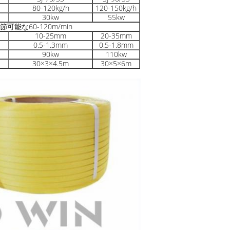
80-120kg/h
120-150kg/h
30kw
55kw
節可能な60-120m/min
10-25mm
20-35mm
0.5-1.3mm
0.5-1.8mm
90kw
110kw
30×3×4.5m
30×5×6m