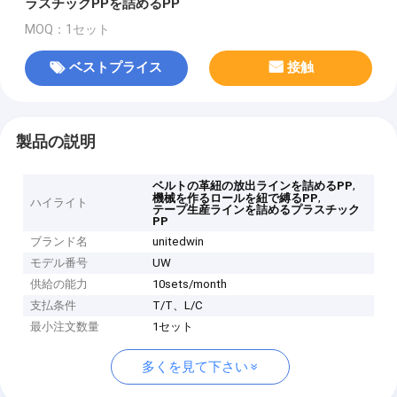
ラスチックPPを詰めるPP
MOQ：1セット
ベストプライス
接触
製品の説明
,
ベルトの革紐の放出ラインを詰めるPP
,
機械を作るロールを紐で縛るPP
ハイライト
テープ生産ラインを詰めるプラスチック
PP
ブランド名
unitedwin
モデル番号
UW
供給の能力
10sets/month
支払条件
T/T、L/C
最小注文数量
1セット
多くを見て下さい