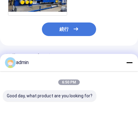
PP
続行
推薦されたプロダクト
admin
6:50 PM
Good day, what product are you looking for?
380V PP Plastic
380V PP Plastic
380V PP Plast
Packing Belt Making
Packing Belt Making
Packing Belt 
Machine Efficient
Machine Durable
Machine High 
Operation Strapping
Design Strapping
Strapping Ban
Band Extrusion Line
Band Extrusion Line
Extrusion Line
ベストプライス
ベストプライス
ベストプラ