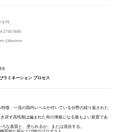
ットPE
M-Z150-3600
0m~236m/min
環水
びラミネーション プロセス
る特徴、一流の国内レベルが付いている分野の繰り返された
巻き戻す高性能は編まれた布の薄板になる最もよい装置であ
いろな基質と、塗られるか、または混合する。
く物質的な袋および他のプロダクト。