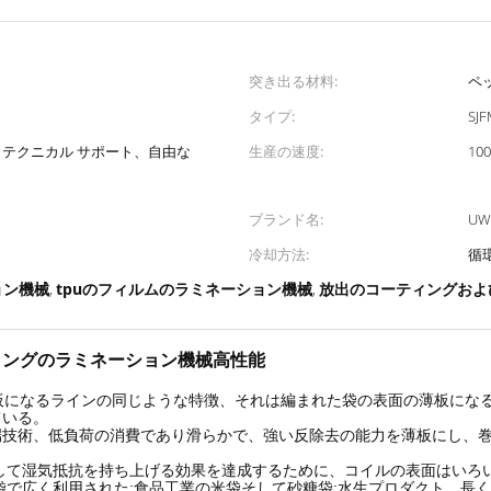
突き出る材料:
ペ
タイプ:
SJF
 テクニカル サポート、自由な
生産の速度:
10
ブランド名:
UW
冷却方法:
循
ョン機械
tpuのフィルムのラミネーション機械
放出のコーティングおよ
,
,
ィングのラミネーション機械高性能
薄板になるラインの同じような特徴、それは編まれた袋の表面の薄板にな
ている。
端技術、低負荷の消費であり滑らかで、強い反除去の能力を薄板にし、
して湿気抵抗を持ち上げる効果を達成するために、コイルの表面はいろ
袋で広く利用された;食品工業の米袋そして砂糖袋;水生プロダクト、長