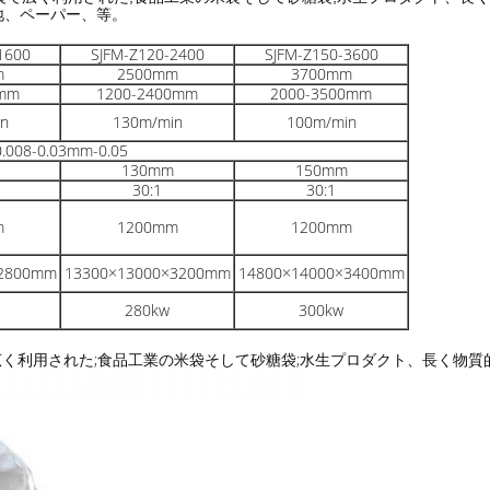
生地、ペーパー、等。
1600
SJFM-Z120-2400
SJFM-Z150-3600
m
2500mm
3700mm
0mm
1200-2400mm
2000-3500mm
n
130m/min
100m/min
0.008-0.03mm-0.05
130mm
150mm
30:1
30:1
m
1200mm
1200mm
×2800mm
13300×13000×3200mm
14800×14000×3400mm
280kw
300kw
く利用された;食品工業の米袋そして砂糖袋;水生プロダクト、長く物質