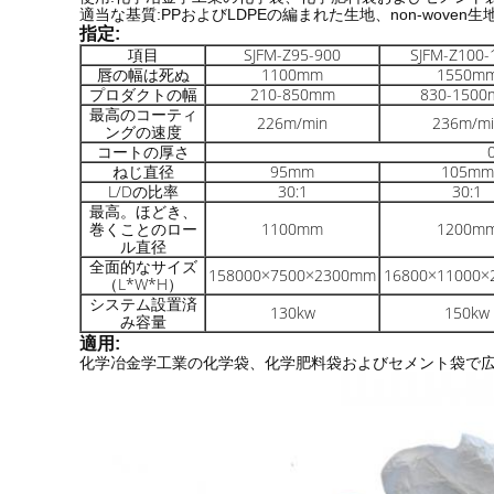
適当な基質:PPおよびLDPEの編まれた生地、non-woven
指定:
項目
SJFM-Z95-900
SJFM-Z100-
唇の幅は死ぬ
1100mm
1550m
プロダクトの幅
210-850mm
830-150
最高のコーティ
226m/min
236m/mi
ングの速度
コートの厚さ
ねじ直径
95mm
105mm
L/Dの比率
30:1
30:1
最高。ほどき、
巻くことのロー
1100mm
1200m
ル直径
全面的なサイズ
158000×7500×2300mm
16800×11000
（L*W*H）
システム設置済
130kw
150kw
み容量
適用:
化学冶金学工業の化学袋、化学肥料袋およびセメント袋で広