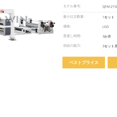
モデル番号:
SJFM-Z15
最小注文数量:
1セット
価格:
USD
受渡し時間:
3か月
供給の能力:
3セット
ベストプライス