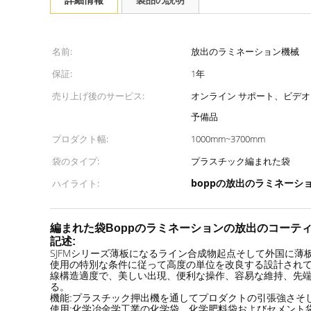
名前:
放出のラミネーション機械
保証:
1年
売り上げ後のサービス:
オンライン サポート、ビデオ
予備品
プロダクト幅:
1000mm~3700mm
袋のタイプ:
プラスチック編まれた袋
boppの放出のラミネーシ
ハイライト:
編まれた袋Boppのラミネーションの放出のコーテ
記述:
SJFMシリーズ薄板になるライン合成物起点そして外国に
使用の特別な条件に従って高度の単位を改良する設計され
線構造適度で、美しい出現、便利な操作、容易な維持、先
る。
機能:プラスチック押出機を通してプロダクトの引張強さそ
使用:化学冶金学工業の化学袋、化学肥料袋およびセメント