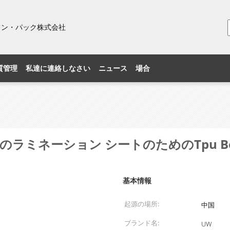
ィン・パック株式会社
質管理
私達に連絡しなさい
ニュース
場合
のラミネーション シートのためのTpu 
基本情報
起源の場所:
中国
ブランド名:
UW