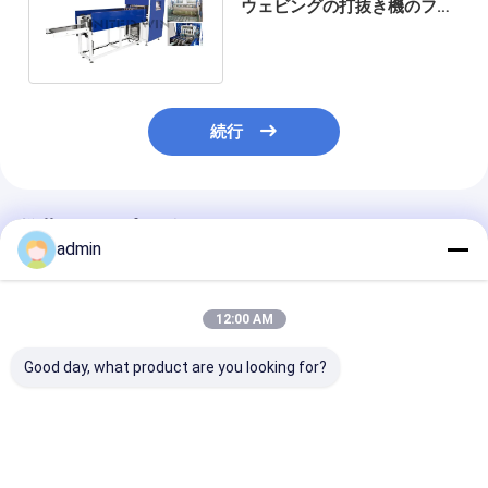
ウェビングの打抜き機のフル
オートマチックの超音波折り
たたみ
続行
推薦されたプロダクト
admin
12:00 AM
Good day, what product are you looking for?
自動 "X"" O" カッタ
fibc バッグベルト織機
パーソナライズ 2
ー、ジャンボバッグ切
高速リボン織機
色 FIBCバッグ
断機
ボバッグSBY-