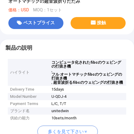
オートマチックの超音波折りたたみ
価格：USD
MOQ：1セット
ベストプライス
接触
製品の説明
コンピュータ化されたfibcのウェビング
の打抜き機
,
ハイライト
フル オートマチックfibcのウェビングの
打抜き機
,
超音波折るfibcのウェビングの打抜き機
Delivery Time
15days
Model Number
U-QDJ-4
Payment Terms
L/C, T/T
ブランド名
unitedwin
供給の能力
10sets/month
多くを見て下さい