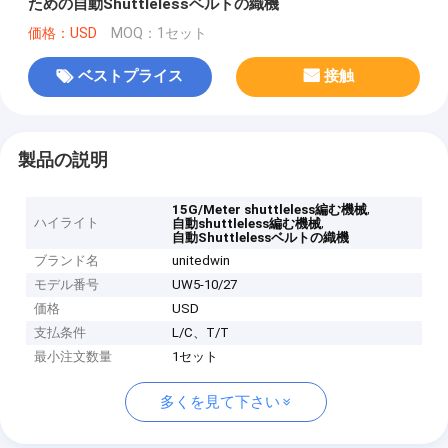
ための自動Shuttlelessベルトの織機
価格：USD
MOQ：1セット
ベストプライス
接触
製品の説明
,
15G/Meter shuttleless編む機械
ハイライト
,
自動shuttleless編む機械
自動Shuttlelessベルトの織機
ブランド名
unitedwin
モデル番号
UW5-10/27
価格
USD
支払条件
L/C、T/T
最小注文数量
1セット
多くを見て下さい