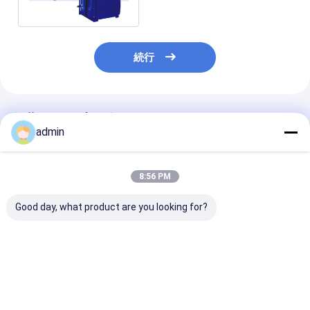
の織機
続行
推薦されたプロダクト
admin
8:56 PM
Good day, what product are you looking for?
自動 "X"" O" カッタ
fibc バッグベルト織機
パーソナライズ 2
ー、ジャンボバッグ切
高速リボン織機
色 FIBCバッグ
断機
ボバッグSBY-
1450/2000
刷機
ベストプライス
ベストプライス
ベストプラ