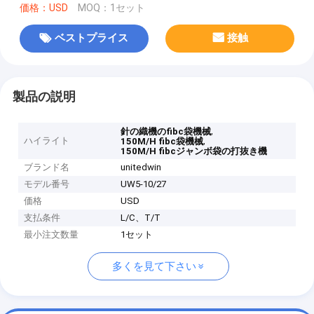
価格：USD
MOQ：1セット
ベストプライス
接触
製品の説明
,
針の織機のfibc袋機械
ハイライト
,
150M/H fibc袋機械
150M/H fibcジャンボ袋の打抜き機
ブランド名
unitedwin
モデル番号
UW5-10/27
価格
USD
支払条件
L/C、T/T
最小注文数量
1セット
多くを見て下さい