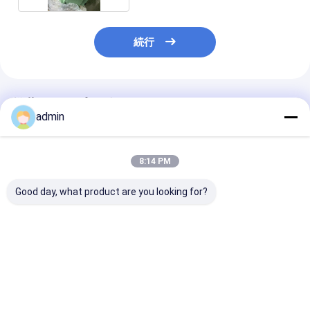
続行
推薦されたプロダクト
admin
8:14 PM
Good day, what product are you looking for?
自動 "X"" O" カッタ
fibc バッグベルト織機
パーソナライズ 2
ー、ジャンボバッグ切
高速リボン織機
色 FIBCバッグ
断機
ボバッグSBY-
1450/2000
刷機
ベストプライス
ベストプライス
ベストプラ