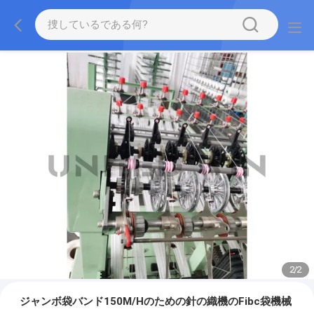
2
/
2
ジャンボ袋バンド150M/Hのための針の織機のFibc袋機械