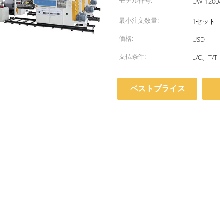
モデル番号:
UW-1200/
最小注文数量:
1セット
価格:
USD
支払条件:
L/C、T/T
ベストプライス