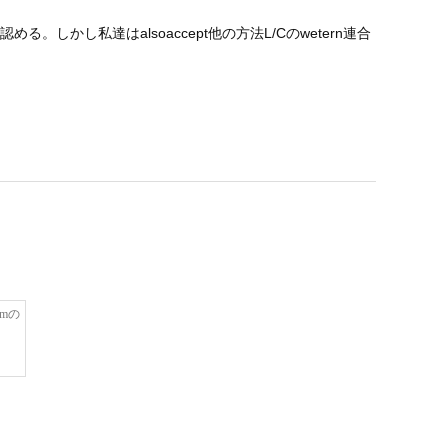
かし私達はalsoaccept他の方法L/Cのwetern連合