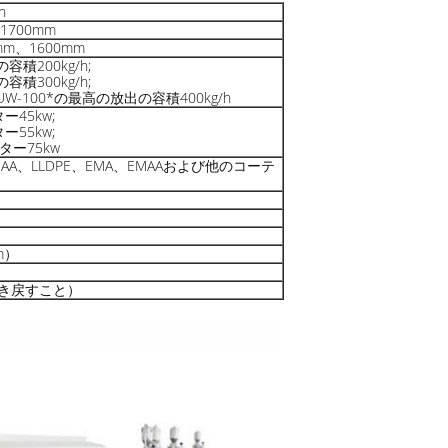
n
1700mm
0mm、1600mm
容積200kg/h;
容積300kg/h;
W-100*の最高の放出の容積400kg/h
ー45kw;
ー55kw;
ター75kw
EAA、LLDPE、EMA、EMAAおよび他のコーテ
m）
巻き戻すこと）