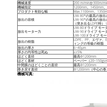
機械速度
200
m/min
か300m/mi
機械指定
1200mm、1450mm、
プロダクト有効な幅
Max.1100mm、135
UW-80*の最高の放出の
放出の容積
UW-90*の最高の放出の
（突き出るLDPE時） U
UW-80ドライブ モータ
放出モーター力
UW-90ドライブ モータ
UW-100ドライブ モー
LDPE、PP、エヴァ、
放出の樹脂
ィングの等級の樹脂
放出の厚さ
6~40μm
厚さの均等性は死ぬ
≤±5%
ほどく直径
最高Φ1200mm
ほどく基材
ペーパー（20~150gs
中間膜のほどくことの直径
最高
Φ1200mm
巻き戻す直径
Φ
1200mm（中心の
機械写真: