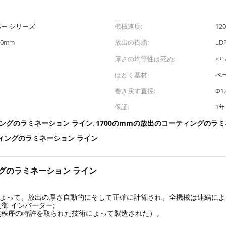
パー シリーズ
機械速度:
12
00mm
放出の樹脂:
LD
厚さの均等性は死ぬ:
≤±
ほどく基材:
ペー
巻き戻す直径:
Φ
保証:
1年
ングのラミネーション ライン
1700のmmの放出のコーティングのラミ
,
ィングのラミネーション ライン
グのラミネーション ライン
タによって、放出の厚さ自動的にそして正確に計算され、全機械は連結によ
御 インバーター;
「無秩序の特許を取られた技術によって製造された）。