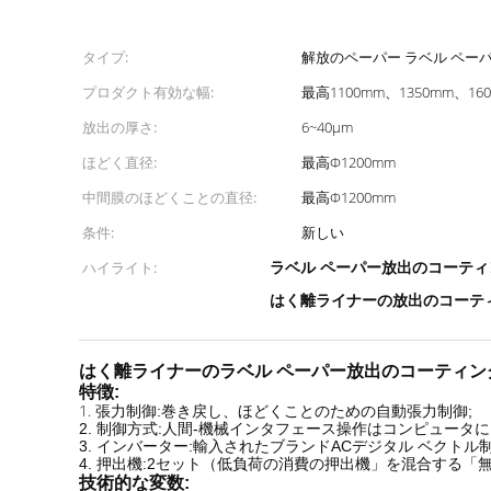
タイプ:
解放のペーパー ラベル ペー
プロダクト有効な幅:
最高1100mm、1350mm、16
放出の厚さ:
6~40μm
ほどく直径:
最高Φ1200mm
中間膜のほどくことの直径:
最高Φ1200mm
条件:
新しい
ラベル ペーパー放出のコーティ
ハイライト:
はく離ライナーの放出のコーテ
はく離ライナーのラベル ペーパー放出のコーティン
特徴:
1.
張力制御:巻き戻し、ほどくことのための自動張力制御;
2. 制御方式:人間-機械インタフェース操作はコンピュー
3. インバーター:輸入されたブランドACデジタル ベクトル制
4. 押出機:2セット（低負荷の消費の押出機」を混合する
技術的な変数: