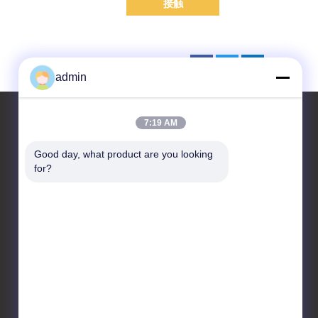
接触
admin
7:19 AM
Good day, what product are you looking 
お問い合わせ
for?
CHANGZHOU UNITED WIN
PACK CO.,LTD
中国江蘇省常州市武進国家ハ
イテクゾーン龍匯路7号A棟
201号室＆202号室
86-519-88676387
daisun@vip.163.com