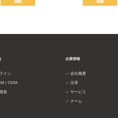
接触
接触
内
企業情報
ライン
会社概要
M / ODM
沿革
開発
サービス
チーム