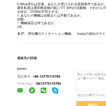
5.What支払は言葉、あなたが受け入れる貿易条件であるか
通常私達は通常郵送物の前にT/T 30%の沈殿物、それから70
を好み、CFR&CIF等をする。
6.
あなたの機械は自動または手動であるか。
自動。
7.
機械保証は何であるか。
1年。
タグ:
押出機のラミネーション機械
,
boppの放出のラ
連絡先の詳細
James
電話番号 :
+86 13775115785
WhatsApp :
+
8613775115785
連絡先