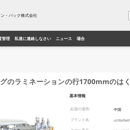
ィン・パック株式会社
質管理
私達に連絡しなさい
ニュース
場合
グのラミネーションの行1700mmのは
基本情報
起源の場所:
中国
ブランド名:
unitedwi