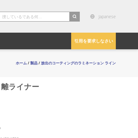
Japanese
search
引用を要求しなさい
ホーム
/
製品
/
放出のコーティングのラミネーション ライン
く離ライナー
n