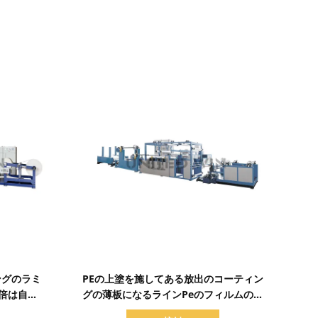
詳細を表示
ングのラミ
PEの上塗を施してある放出のコーティン
倍は自動
グの薄板になるラインPeのフィルムの薄
タ味方した
板になる機械150m/min