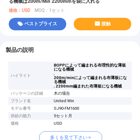
る機械は200m/Min 2200mmを袋に入れる
価格：USD
MOQ：1セット
ベストプライス
接触
製品の説明
BOPPによって編まれる布理性的な薄板
になる機械
,
ハイライト
200m/minによって編まれる布薄板にな
る機械
,
2200mm編まれた布薄板になる機械
パッケージの詳細
木の場合
ブランド名
United Win
モデル番号
SJ90-FM1600
供給の能力
5セット月
価格
USD
多くを見て下さい