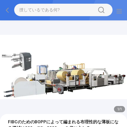
1
/
1
FIBCのためのBOPPによって編まれる布理性的な薄板にな