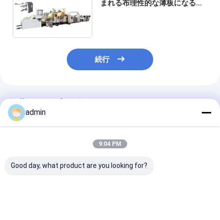
まれる布理性的な薄板になる機
械は200m/Min 2200mmを袋に
入れる
続行
推薦されたプロダクト
admin
9:04 PM
Good day, what product are you looking for?
SJ120-FMS2400 ジ
LM-90900 プラスチッ
フィルム薄板に
ャンボバッグラミネー
クの挤出ラミネーショ
械236m/Min倍
ションマシン
ンマシン
のAutomaic