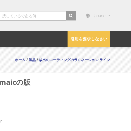
Japanese
search
引用を要求しなさい
ホーム
/
製品
/
放出のコーティングのラミネーション ライン
maicの版
in