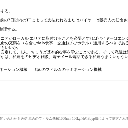
供する。
配達の前の7日以内のTTによって支払われるまたはバイヤーは販売人の任命
を整理する。
ニアがローカル エリアに取付けることを必要とすればバイヤーはエンジニ
生命の充満を（を含むdaliy食事、交通およびホテル）適用するべきであ
てもいいか。
は安定して、1人、ちょうど基本的な事を学ぶことである。そして私達は
かは、私達をのビデオ雑談、電子メール電話できる私達うまくいかない。そ
ミネーション機械
,
tpuのフィルムのラミネーション機械