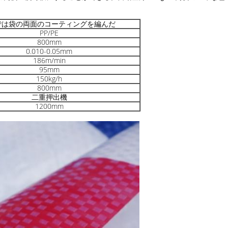
PPは袋の両面のコーティングを編んだ
PP/PE
800mm
0.010-0.05mm
186m/min
95mm
150kg/h
800mm
二重押出機
1200mm