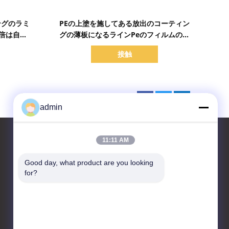
詳細を表示
ングのラミ
PEの上塗を施してある放出のコーティン
倍は自動
グの薄板になるラインPeのフィルムの薄
タ味方した
板になる機械150m/min
接触
admin
11:11 AM
Good day, what product are you looking 
お問い合わせ
for?
CHANGZHOU UNITED WIN
PACK CO.,LTD
中国江蘇省常州市武進国家ハ
イテクゾーン龍匯路7号A棟