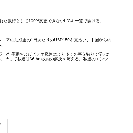
された銀行として100%変更できないL/Cを一覧で開ける。
アの助成金の1日あたりのUSD150を支払い、中国からの
る。
送った手動およびビデオ私達はより多くの事を独りで学ぶた
して私達は36 hrs以内の解決を与える。私達のエンジ