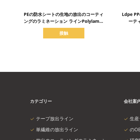
詳細を表示
PEの防水シートの生地の放出のコーティ
Ldpe
ングのラミネーション ラインPolylamの
ーテ
放出のラミネーションの植物
接触
カテゴリー
会社案
テープ放出ライン
生産
単繊維の放出ライン
のOE