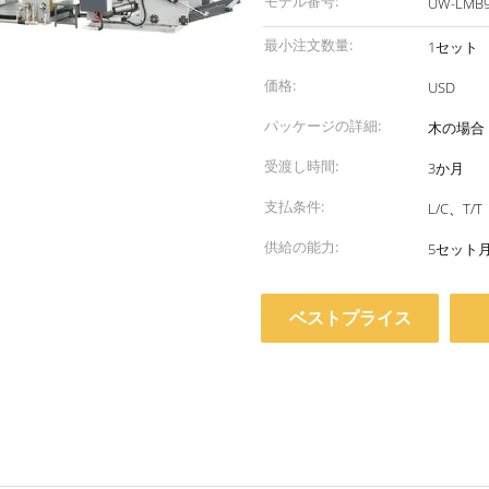
モデル番号:
UW-LMB9
最小注文数量:
1セット
価格:
USD
パッケージの詳細:
木の場合
受渡し時間:
3か月
支払条件:
L/C、T/T
供給の能力:
5セット
ベストプライス