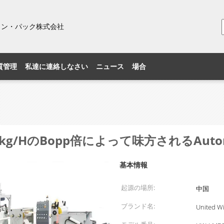
ィン・パック株式会社
質管理
私達に連絡しなさい
ニュース
場合
kg/HのBopp倍によって味方されるAuto
基本情報
起源の場所:
中国
ブランド名:
United W