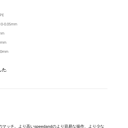
PE
10-0.05mm
mm
0mm
00mm
した
,
のマッチ。より高いspeedandのより容易な操作、より少な