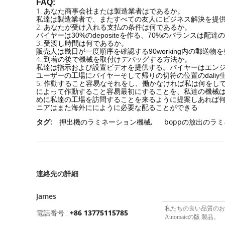
FAQ:
1.
あなた商事会社または製造業者はであるか。
私達は製造業者で、またすべての友人にビジネス解決を提
2.
あなたが受け入れる支払の条件は何であるか。
バイヤーは30%のdepositeを作る、70%のバランスは
3.
受渡し時間は何であるか。
販売人は幾日が一度順序を確認する90working内の郵送物
4.
到着の後で機械を取付けデバッグする方法か。
私達は指示および設置ビデオを提供する。バイヤーはエンジ
ユーザーの工場にバイヤーそして帰りの切符の位置のdaliy
5.
作動すること容易なそれをし、働かなければ私は何をし
によって作動すること容易最初にすることを、私達の機械
めに私達の工場を訪問することを来るように提案しあれば何
ニアはまた海外ににように必要な配ることができる
タグ:
押出機のラミネーション機械
,
boppの放出のラ
連絡先の詳細
James
電話番号 :
+86 13775115785