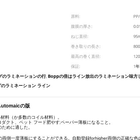
原料:
PP/
腹膜の厚さ:
0.0
ねじ直径:
95
巻き取りの長さ:
80
最高の巻く直径:
12
保証:
1年
ングのラミネーションの行
Boppの倍はライン放出のラミネーション味方
,
ングのラミネーション ライン
tomaicの版
ル材料（か多数のコイル材料）。
ダクト、ペット フード肥やす;ペーパー薄板になること。
等のために適した。
側一度薄板にすることができる。自動登録forhigher両側の正確な色