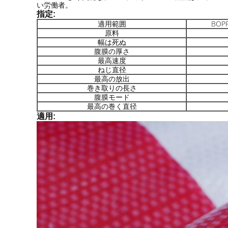
い労働者。
指定:
適用範囲
BO
原料
幅は死ぬ
腹膜の厚さ
最高速度
ねじ直径
最高の放出
巻き取りの長さ
腹膜モード
最高の巻く直径
適用: