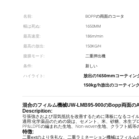
名前:
BOPPの両面のコータ
幅は死ぬ:
1650MM
最高速度:
186m/min
最高の放出:
150KG/H
腹膜モード:
二重押出機
条件:
新しい
放出の1650mmコーティ
ハイライト:
150kg/h放出のコーティ
混合のフィルム機械UW-LMB95-900のBopp両面のAu
Descripition:
引張強さおよび湿気抵抗を改善するために薄板になるコイ
適用:化学薬品のための袋は、セメント、米、砂糖、水生プロ
PP&LDPEの編まれた生地、Non-woven生地、クラフト紙
特徴:
二重extのより失礼な、二重ラミネーション機械はフィルムの両