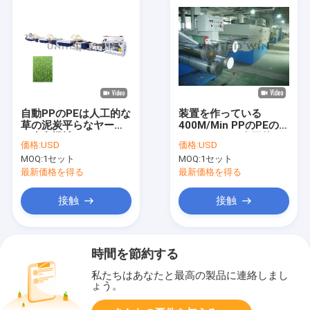
自動PPのPEは人工的な
装置を作っている
草の泥炭平らなヤーン
400M/Min PPのPEのポ
の生産機械ライン
リエチレンの人工的な
価格:
USD
価格:
USD
230kg/Hを基づかせて
草
MOQ:
1セット
MOQ:
1セット
いた
最新価格を得る
最新価格を得る
接触
接触
時間を節約する
私たちはあなたと最高の製品に連絡しまし
ょう。