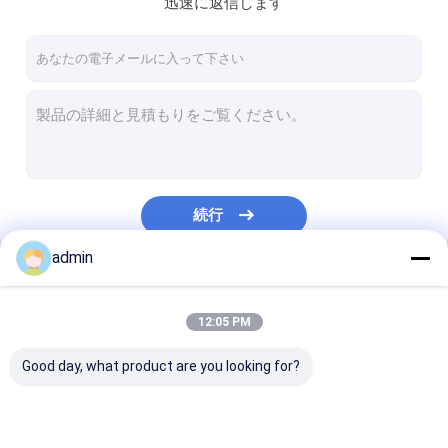
迅速に返信します
私達について
工場旅行
品質管理
私達に連絡しなさい
ニュース
続行
場合
admin
引用を要求しなさい
私たちのカテゴリー
12:05 PM
Good day, what product are you looking for?
テープ放出ライン
単繊維の放出ライン