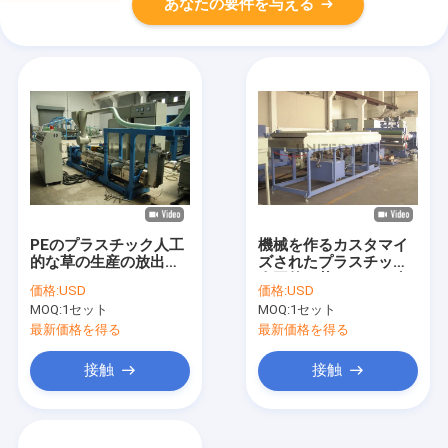
あなたの要件を与える
PEのプラスチック人工
機械を作るカスタマイ
的な草の生産の放出ラ
ズされたプラスチック
イン200Tex
人工的な草ヤーンの糸
価格:
USD
価格:
USD
の単繊維
MOQ:
1セット
MOQ:
1セット
最新価格を得る
最新価格を得る
接触
接触