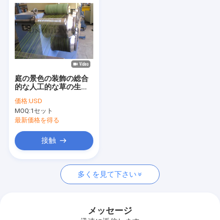
庭の景色の装飾の総合
的な人工的な草の生産
ライン
価格:
USD
MOQ:
1セット
最新価格を得る
接触
家
多くを見て下さい
プロダクト
ビデオ
メッセージ