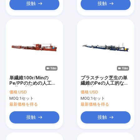
接触
接触
単繊維100r/Minの
プラスチック芝生の単
Pe/PPのための人工的
繊維のPeの人工的な草
な草の生産ライン
の生産ライン
価格:
USD
価格:
USD
MOQ:
1セット
MOQ:
1セット
最新価格を得る
最新価格を得る
接触
接触