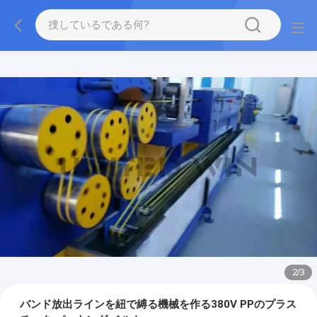
2
/
3
バンド放出ラインを紐で縛る機械を作る380V PPのプラス