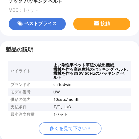
チック パッキング ベルト
MOQ：1セット
ベストプライス
接触
製品の説明
,
よい剛性率ペット革紐の放出機械
,
機械を作る高速摩耗のパッキング ベルト
ハイライト
機械を作る380V 50Hzのパッキング ベ
ルト
ブランド名
unitedwin
モデル番号
UW
供給の能力
10sets/month
支払条件
T/T、L/C
最小注文数量
1セット
多くを見て下さい