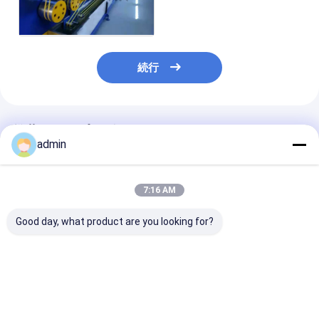
ト
続行
推薦されたプロダクト
admin
7:16 AM
Good day, what product are you looking for?
380V PP Plastic
380V PP Plastic
380V PP Plast
Packing Belt Making
Packing Belt Making
Packing Belt 
Machine Efficient
Machine Durable
Machine High 
Operation Strapping
Design Strapping
Strapping Ban
Band Extrusion Line
Band Extrusion Line
Extrusion Line
ベストプライス
ベストプライス
ベストプラ