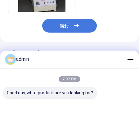
続行
推薦されたプロダクト
admin
7:07 PM
Good day, what product are you looking for?
高精度テープロールス
超クリア コンパクトテ
パネウマティッ
ライター OPP 無音テ
ープ切断機 OPP 無音
切断テープ 切
ープのための空気圧圧
テープのための正確な
連続運転
制御
切断 安定した走行
ベストプライス
ベストプライス
ベストプラ