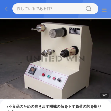
2
/
2
/不良品のための巻き戻す機械の荷を下す負荷の芯を取り