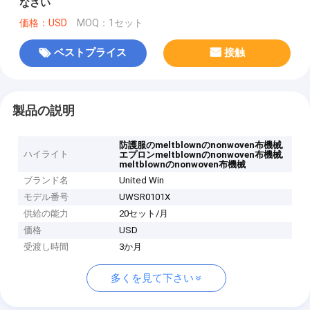
なさい
価格：USD
MOQ：1セット
ベストプライス
接触
製品の説明
,
防護服のmeltblownのnonwoven布機械
ハイライト
,
エプロンmeltblownのnonwoven布機械
meltblownのnonwoven布機械
ブランド名
United Win
モデル番号
UWSR0101X
供給の能力
20セット/月
価格
USD
受渡し時間
3か月
多くを見て下さい