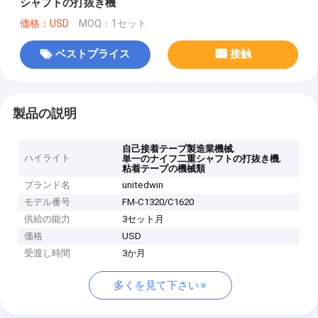
シャフトの打抜き機
価格：USD
MOQ：1セット
ベストプライス
接触
製品の説明
,
自己接着テープ製造業機械
ハイライト
,
単一のナイフ二重シャフトの打抜き機
粘着テープの機械類
ブランド名
unitedwin
モデル番号
FM-C1320/C1620
供給の能力
3セット月
価格
USD
受渡し時間
3か月
多くを見て下さい