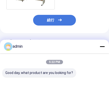
続行
推薦されたプロダクト
admin
5:22 PM
Good day, what product are you looking for?
高精度テープロールス
超クリア コンパクトテ
パネウマティッ
ライター OPP 無音テ
ープ切断機 OPP 無音
切断テープ 切
ープのための空気圧圧
テープのための正確な
連続運転
制御
切断 安定した走行
ベストプライス
ベストプライス
ベストプラ