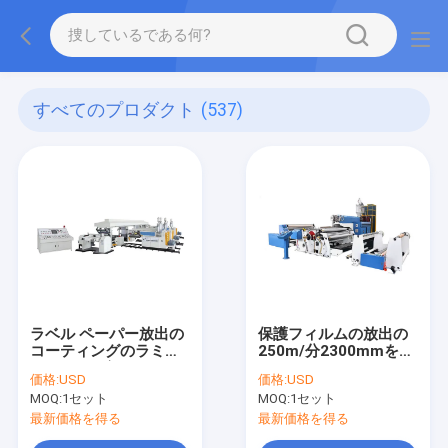
すべてのプロダクト
(537)
ラベル ペーパー放出の
保護フィルムの放出の
コーティングのラミネ
250m/分2300mmをプ
ーションの行1700mm
リコートするコーティ
価格:
USD
価格:
USD
のはく離ライナー
ングのラミネーション
MOQ:
1セット
MOQ:
1セット
ライン
最新価格を得る
最新価格を得る