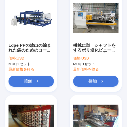
Ldpe PPの放出の編ま
機械に単一シャフトを
れた袋のためのコーテ
するポリ塩化ビニール
ィングのラミネーショ
のフィルムの粘着テー
価格:
USD
価格:
USD
ン機械
プスリット切断
MOQ:
1セット
MOQ:
1セット
最新価格を得る
最新価格を得る
接触
接触
家
プロダクト
ビデオ