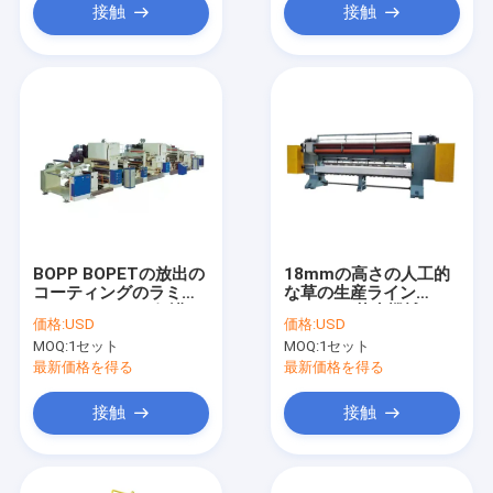
接触
接触
BOPP BOPETの放出の
18mmの高さの人工的
コーティングのラミネ
な草の生産ライン
ーション ライン保護フ
Tufterの芝生機械
価格:
USD
価格:
USD
ィルムはプリコートし
MOQ:
1セット
MOQ:
1セット
た
最新価格を得る
最新価格を得る
接触
接触