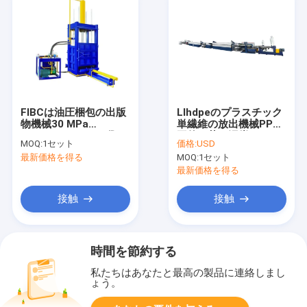
FIBCは油圧梱包の出版
Llhdpeのプラスチック
物機械30 MPa
単繊維の放出機械PP人
1300X1100mmを袋に
工的な草の泥炭ヤーン
MOQ:
1セット
価格:
USD
入れる
最新価格を得る
MOQ:
1セット
最新価格を得る
接触
接触
時間を節約する
私たちはあなたと最高の製品に連絡しまし
ょう。