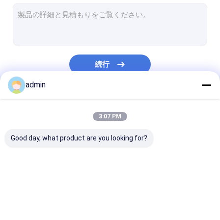
放出のコーティングのラミネーション ライン
円の織機機械
機械を作るFIBC袋
続行
人工的な草の生産ライン
admin
円の織機の予備品
私たちのカテゴリー
機械を作る防水シート
3:07 PM
自動切断およびミシン
Good day, what product are you looking for?
編まれた袋Flexoの印字機
油圧梱包の出版物機械
テープ放出ライン
単繊維の放出ライン
放出のコーティ
機械を作る粘着テープ
ラミネーション