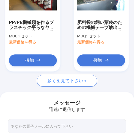
私達について
工場旅行
PP/PE機械類を作るプ
肥料袋の飼い葉袋のた
ラスチック平らなヤー
めの機械テープ放出ラ
品質管理
ンによって編まれる袋
インを作るセメント袋
MOQ:
1セット
MOQ:
1セット
生産ラインテープ放出
のPPによって編まれる
最新価格を得る
最新価格を得る
ライン
袋
私達に連絡しなさい
ニュース
接触
接触
場合
多くを見て下さい
引用を要求しなさい
メッセージ
迅速に返信します
テープ放出ライン
単繊維の放出ライン