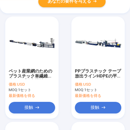
あなたの要件を与える
ペット産業網のための
PPプラスチック テープ
プラスチック単繊維繊
放出ラインHDPEの平ら
維テープ放出機械
なフィルムの倍は伸び
価格:
USD
価格:
USD
ることを死ぬ
MOQ:
1セット
MOQ:
1セット
最新価格を得る
最新価格を得る
接触
接触